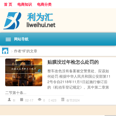
首 页
电商知识
电商分类
网站导航
>
作者“tll”的文章
贴膜没过年检怎么处罚的
整车改色没有备案被交警查处、应该如
何处罚 根据中华人民共和国公安部第11
2号令自2118年11月1日起施行修订后
的《机动车登记规定》。其中第二章第
二节第十条...
tll
02-17
0
423
春节2024