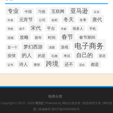
专业
亚马逊
互联网
习俗
中国
企业
冬天
唐代
元宵节
公司
冬季
农村
作者
宋代
平台
很多人
手机
年龄
学校
孩子
春节
攻略
时间
春节期间
新年
技能
电子商务
梦幻西游
游戏
是一个
汤圆
自己的
的人
疫情
的是
考试
礼物
英语
跨境
诗人
还不
都是
证书
费用
适合
电商分类
Copyright © 2012 - 2026
利为汇
Powered by
网站分类目录
|
精选推荐文章
|
网站地
图
|
疑难解答
陕ICP备05009492号