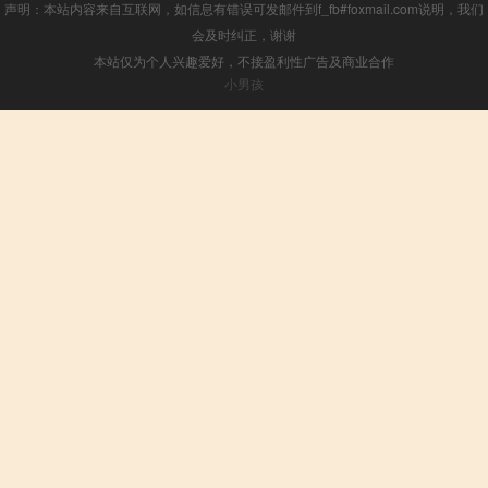
声明：本站内容来自互联网，如信息有错误可发邮件到f_fb#foxmail.com说明，我们
会及时纠正，谢谢
本站仅为个人兴趣爱好，不接盈利性广告及商业合作
小男孩