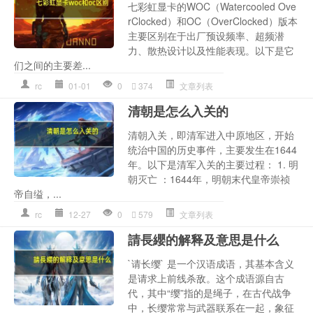
七彩虹显卡的WOC（Watercooled Ove
rClocked）和OC（OverClocked）版本
主要区别在于出厂预设频率、超频潜
力、散热设计以及性能表现。以下是它
们之间的主要差...
rc
01-01
0
374
文章列表
清朝是怎么入关的
清朝入关，即清军进入中原地区，开始
统治中国的历史事件，主要发生在1644
年。以下是清军入关的主要过程： 1. 明
朝灭亡 ：1644年，明朝末代皇帝崇祯
帝自缢，...
rc
12-27
0
579
文章列表
請長纓的解释及意思是什么
`请长缨` 是一个汉语成语，其基本含义
是请求上前线杀敌。这个成语源自古
代，其中“缨”指的是绳子，在古代战争
中，长缨常常与武器联系在一起，象征