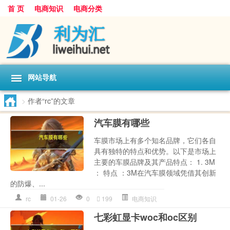
首 页
电商知识
电商分类
网站导航
>
作者“rc”的文章
汽车膜有哪些
车膜市场上有多个知名品牌，它们各自
具有独特的特点和优势。以下是市场上
主要的车膜品牌及其产品特点： 1. 3M
： 特点 ：3M在汽车膜领域凭借其创新
的防爆、...
rc
01-26
0
199
电商知识
七彩虹显卡woc和oc区别