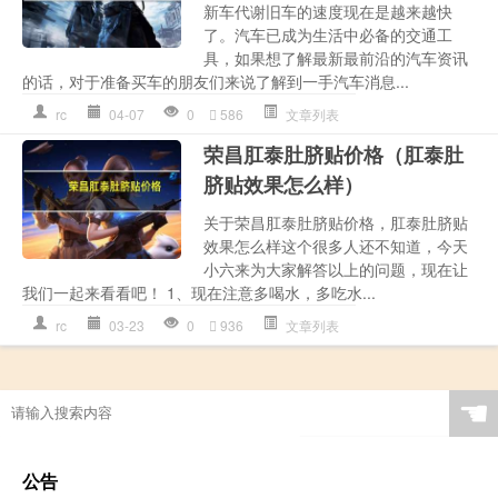
新车代谢旧车的速度现在是越来越快
了。汽车已成为生活中必备的交通工
具，如果想了解最新最前沿的汽车资讯
的话，对于准备买车的朋友们来说了解到一手汽车消息...
rc
04-07
0
586
文章列表
荣昌肛泰肚脐贴价格（肛泰肚
脐贴效果怎么样）
关于荣昌肛泰肚脐贴价格，肛泰肚脐贴
效果怎么样这个很多人还不知道，今天
小六来为大家解答以上的问题，现在让
我们一起来看看吧！ 1、现在注意多喝水，多吃水...
rc
03-23
0
936
文章列表
☚
公告