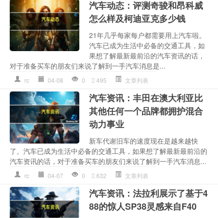
汽车动态：评测奇骏和昂科威
怎么样及柯迪亚克多少钱
21年几乎每家每户都需要用上汽车啦。
汽车已成为生活中必备的交通工具，如
果想了解最新最前沿的汽车资讯的话，
对于准备买车的朋友们来说了解到一手汽车消息是...
rc
04-08
0
495
文章列表
汽车资讯：丰田在澳大利亚比
其他任何一个品牌都拥护混合
动力事业
新车代谢旧车的速度现在是越来越快
了。汽车已成为生活中必备的交通工具，如果想了解最新最前沿的
汽车资讯的话，对于准备买车的朋友们来说了解到一手汽车消息...
rc
04-07
0
632
文章列表
汽车资讯：法拉利展示了基于4
88的惊人SP38灵感来自F40