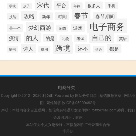
宋代
平台
很多人
手机
年龄
学校
孩子
春节
攻略
时间
春节期间
新年
技能
电子商务
梦幻西游
游戏
是一个
汤圆
自己的
的人
疫情
的是
考试
礼物
英语
跨境
诗人
还不
都是
证书
费用
适合
电商分类
Copyright © 2012 - 2026
利为汇
Powered by
网站分类目录
|
精选推荐文章
|
网站地
图
|
疑难解答
陕ICP备05009492号
声明：本站内容来自互联网，如信息有错误可发邮件到f_fb#foxmail.com说明，我们
会及时纠正，谢谢
本站仅为个人兴趣爱好，不接盈利性广告及商业合作
小男孩