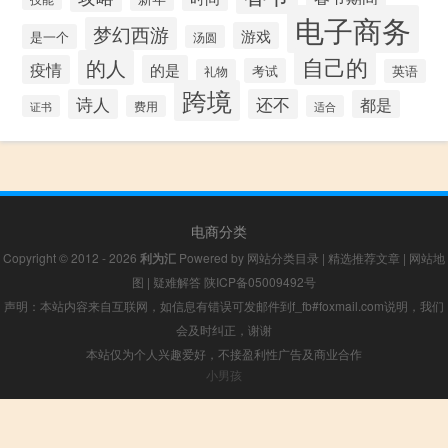
电子商务
梦幻西游
游戏
是一个
汤圆
自己的
的人
疫情
的是
考试
礼物
英语
跨境
诗人
还不
都是
证书
费用
适合
电商分类
Copyright © 2012 - 2026
利为汇
Powered by
网站分类目录
|
精选推荐文章
|
网站地
图
|
疑难解答
陕ICP备05009492号
声明：本站内容来自互联网，如信息有错误可发邮件到f_fb#foxmail.com说明，我们
会及时纠正，谢谢
本站仅为个人兴趣爱好，不接盈利性广告及商业合作
小男孩