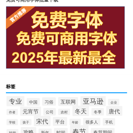
标签
专业
亚马逊
互联网
习俗
中国
企业
冬天
唐代
元宵节
公司
冬季
农村
作者
宋代
平台
很多人
手机
年龄
学校
孩子
春节
攻略
时间
春节期间
新年
技能