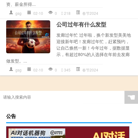
资、薪金所得...
gsg
02-10
0
218
春节2024
公司过年有什么发型
发廊过年忙 过年啦，换个新发型美美地
迎接新年吧！发廊过年忙，赶紧预约，
让自己焕然一新！今年过年，据数据显
示，有超过80%的人选择在年前去发廊
做发型。...
gsg
02-10
0
345
春节2024
☚
公告