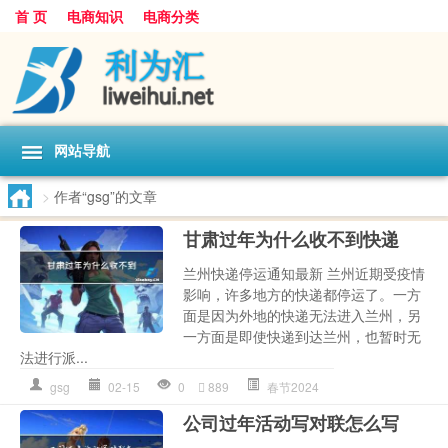
首 页
电商知识
电商分类
网站导航
>
作者“gsg”的文章
甘肃过年为什么收不到快递
兰州快递停运通知最新 兰州近期受疫情
影响，许多地方的快递都停运了。一方
面是因为外地的快递无法进入兰州，另
一方面是即使快递到达兰州，也暂时无
法进行派...
gsg
02-15
0
889
春节2024
公司过年活动写对联怎么写