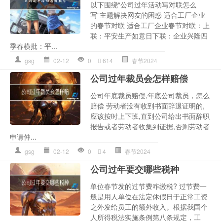
以下围绕“公司过年活动写对联怎么
写”主题解决网友的困惑 适合工厂企业
的春节对联 适合工厂企业春节对联：上
联：平安生产如意日下联：企业兴隆四
季春横批：平...
gsg
02-12
0
614
春节2024
公司过年裁员会怎样赔偿
公司年底裁员赔偿,年底公司裁员，怎么
赔偿 劳动者没有收到书面辞退证明的,
应该按时上下班,直到公司给出书面辞职
报告或者劳动者收集到证据,否则劳动者
申请仲...
gsg
02-12
0
4
春节2024
公司过年要交哪些税种
单位春节发的过节费咋缴税? 过节费一
般是用人单位在法定休假日于正常工资
之外发给员工的额外收入。根据我国个
人所得税法实施条例第八条规定，工