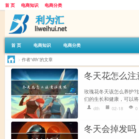
首 页
电商知识
电商分类
首 页
电商知识
电商分类
>
作者“dth”的文章
冬天花怎么注
玫瑰花冬天该怎么养护?
们的生长和健康，可以将
dth
02-18
0
冬天会掉发吗