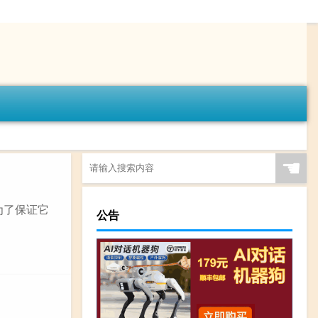
☚
为了保证它
公告