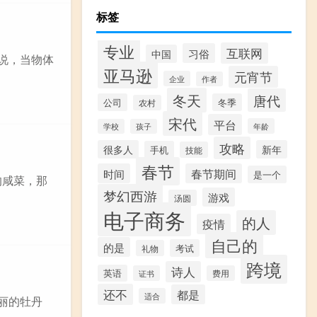
标签
专业
互联网
习俗
中国
说，当物体
亚马逊
元宵节
企业
作者
冬天
唐代
公司
冬季
农村
宋代
平台
年龄
学校
孩子
攻略
很多人
新年
手机
技能
春节
时间
春节期间
是一个
的咸菜，那
梦幻西游
游戏
汤圆
电子商务
的人
疫情
自己的
的是
考试
礼物
跨境
诗人
英语
证书
费用
还不
都是
适合
丽的牡丹