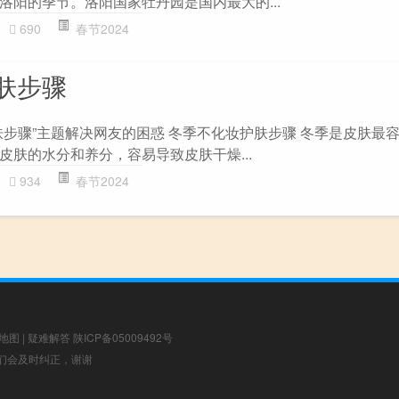
洛阳的季节。洛阳国家牡丹园是国内最大的...
690
春节2024
肤步骤
肤步骤”主题解决网友的困惑 冬季不化妆护肤步骤 冬季是皮肤最
皮肤的水分和养分，容易导致皮肤干燥...
934
春节2024
地图
|
疑难解答
陕ICP备05009492号
，我们会及时纠正，谢谢