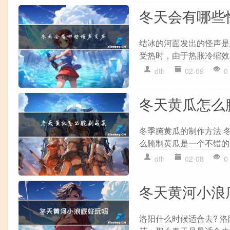
冬天会有哪些
结冰的河面发出的怪声是
受热时，由于热胀冷缩效
dth
02-09
0
冬天黄瓜怎么
冬季腌黄瓜的制作方法 
么腌制黄瓜是一个不错的选
dth
02-08
0
冬天黄河小浪
洛阳什么时候适合去? 