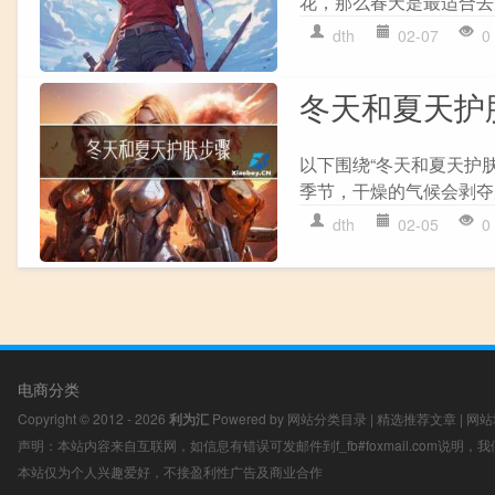
花，那么春天是最适合去
dth
02-07
0
冬天和夏天护
以下围绕“冬天和夏天护
季节，干燥的气候会剥夺
dth
02-05
0
电商分类
Copyright © 2012 - 2026
利为汇
Powered by
网站分类目录
|
精选推荐文章
|
网站
声明：本站内容来自互联网，如信息有错误可发邮件到f_fb#foxmail.com说明
本站仅为个人兴趣爱好，不接盈利性广告及商业合作