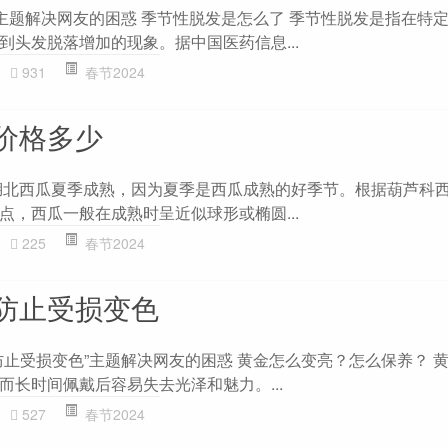
”主题解决网友的困惑 季节性脱发是怎么了 季节性脱发是指在特
到头发脱落增加的现象。据中国医药信息...
931
春节2024
价格多少
湖北西瓜夏季成熟，因为夏季是西瓜成熟的好季节。根据葫芦科
点，西瓜一般在成熟时呈近似球形或椭圆...
225
春节2024
防止受损变色
防止受损变色”主题解决网友的困惑 黄金怎么变亮？怎么保养？ 
而长时间佩戴后容易失去光泽和魅力。...
527
春节2024