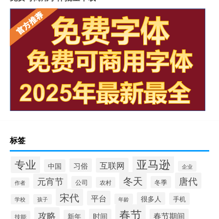
标签
专业
亚马逊
互联网
习俗
中国
企业
冬天
唐代
元宵节
公司
冬季
农村
作者
宋代
平台
很多人
手机
年龄
学校
孩子
春节
攻略
时间
春节期间
新年
技能