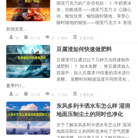
德芙巧克力的广告语包括： 1. 牛奶香浓
浓，丝般感受——德芙巧克力 2. 心随心
动，愉悦丝滑，愉悦随时随地，享受心
随时随地的愉悦——德芙巧克力 3. 发现
新德芙更...
df
01-10
0
904
文章列表
豆腐渣如何快速做肥料
豆腐渣可以通过以下几种方法快速制作
成肥料： 1. 加水发酵 ： 将豆腐渣放入
容器中，加入豆腐渣10倍量的清水进行
发酵。 发酵时间根据温度不同而变化，
夏季约1...
df
12-23
0
704
文章列表
东风多利卡洒水车怎么样 湿润
地面压制尘土的同时也净化
关于了解东风多利卡洒水车怎么样 湿润
地面压制尘土的同时也净化了空气想要
了解清楚，经过雪儿深入了解后得出一