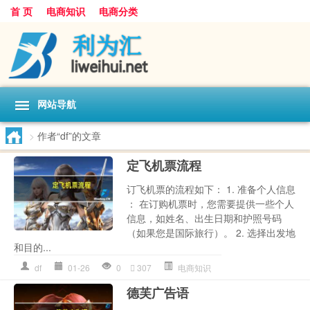
首 页
电商知识
电商分类
网站导航
>
作者“df”的文章
定飞机票流程
订飞机票的流程如下： 1. 准备个人信息
： 在订购机票时，您需要提供一些个人
信息，如姓名、出生日期和护照号码
（如果您是国际旅行）。 2. 选择出发地
和目的...
df
01-26
0
307
电商知识
德芙广告语