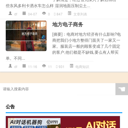
些东风多利卡洒水车怎么样 湿润地面压制尘土...
df
04-07
0
847
文章列表
地方电子商务
[摘要]：电商对地方经济有什么影响?电
商把我们小地方整得门面关了一家又一
家。服装店一般的顾客变成了几个固定
的客户,他们都是不缺钱,要么有人帮买
单。不同...
df
11-16
11
931
电商知识
☚
公告