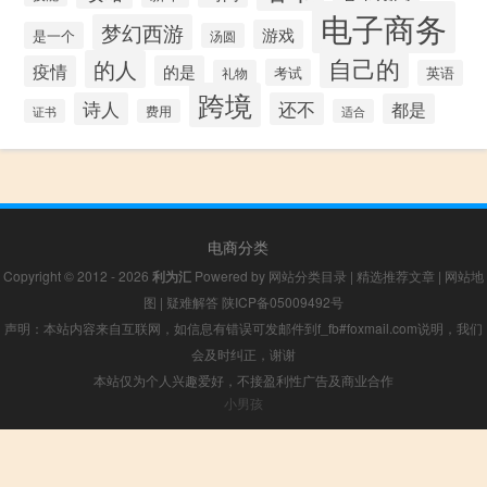
电子商务
梦幻西游
游戏
是一个
汤圆
自己的
的人
疫情
的是
考试
礼物
英语
跨境
诗人
还不
都是
证书
费用
适合
电商分类
Copyright © 2012 - 2026
利为汇
Powered by
网站分类目录
|
精选推荐文章
|
网站地
图
|
疑难解答
陕ICP备05009492号
声明：本站内容来自互联网，如信息有错误可发邮件到f_fb#foxmail.com说明，我们
会及时纠正，谢谢
本站仅为个人兴趣爱好，不接盈利性广告及商业合作
小男孩