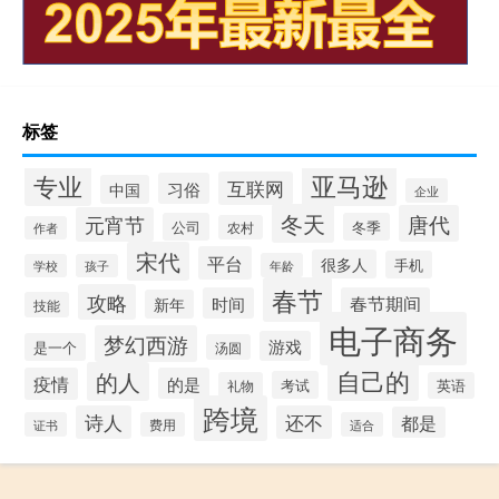
标签
专业
亚马逊
互联网
习俗
中国
企业
冬天
唐代
元宵节
公司
冬季
农村
作者
宋代
平台
很多人
手机
年龄
学校
孩子
春节
攻略
时间
春节期间
新年
技能
电子商务
梦幻西游
游戏
是一个
汤圆
自己的
的人
疫情
的是
考试
礼物
英语
跨境
诗人
还不
都是
证书
费用
适合