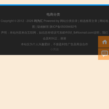
电商分类
Copyright © 2012 - 2026
利为汇
Powered by
网站分类目录
|
精选推荐文章
|
网站地
图
|
疑难解答
陕ICP备05009492号
声明：本站内容来自互联网，如信息有错误可发邮件到f_fb#foxmail.com说明，我们
会及时纠正，谢谢
本站仅为个人兴趣爱好，不接盈利性广告及商业合作
小男孩