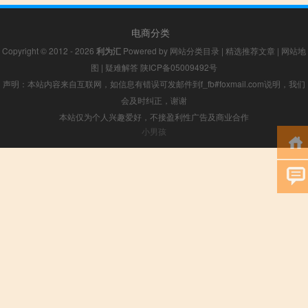
电商分类
Copyright © 2012 - 2026
利为汇
Powered by
网站分类目录
|
精选推荐文章
|
网站地
图
|
疑难解答
陕ICP备05009492号
声明：本站内容来自互联网，如信息有错误可发邮件到f_fb#foxmail.com说明，我们
会及时纠正，谢谢
本站仅为个人兴趣爱好，不接盈利性广告及商业合作
小男孩