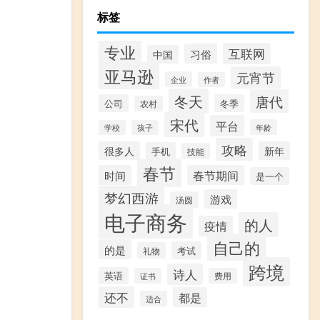
标签
专业
互联网
习俗
中国
亚马逊
元宵节
企业
作者
冬天
唐代
公司
冬季
农村
宋代
平台
年龄
学校
孩子
攻略
很多人
新年
手机
技能
春节
时间
春节期间
是一个
梦幻西游
游戏
汤圆
电子商务
的人
疫情
自己的
的是
考试
礼物
跨境
诗人
英语
证书
费用
还不
都是
适合