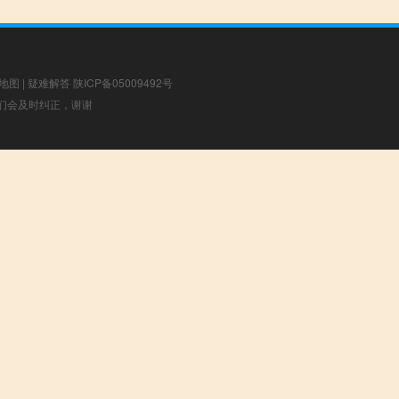
地图
|
疑难解答
陕ICP备05009492号
，我们会及时纠正，谢谢