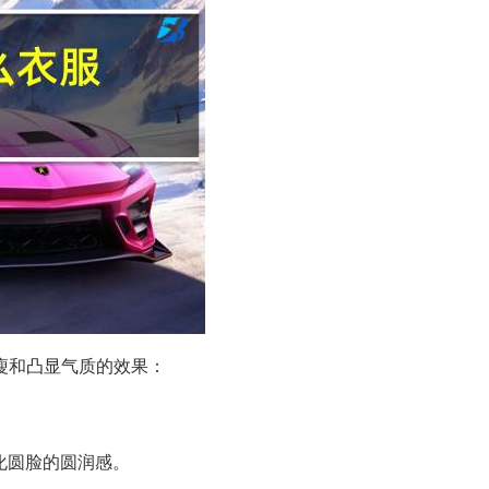
瘦和凸显气质的效果：
化圆脸的圆润感。