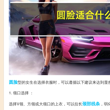
圆脸
型的女生在选择衣服时，可以遵循以下建议来达到显
1. 领口选择 ：
颈部
线条
选择V领、方领或大领口的上衣，可以拉长
，弱