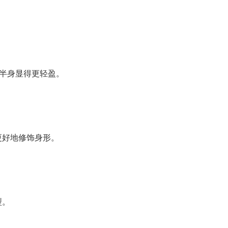
。
下半身显得更轻盈。
更好地修饰身形。
。
型。