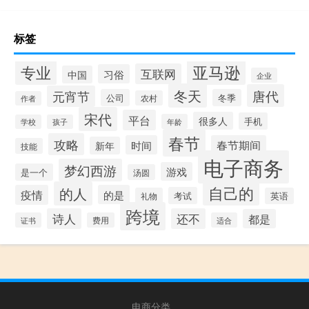
标签
专业
亚马逊
互联网
习俗
中国
企业
冬天
唐代
元宵节
公司
冬季
农村
作者
宋代
平台
很多人
手机
年龄
学校
孩子
春节
攻略
时间
春节期间
新年
技能
电子商务
梦幻西游
游戏
是一个
汤圆
自己的
的人
疫情
的是
考试
礼物
英语
跨境
诗人
还不
都是
证书
费用
适合
电商分类