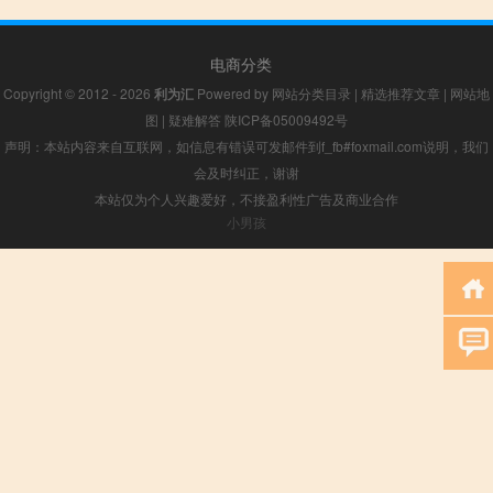
电商分类
Copyright © 2012 - 2026
利为汇
Powered by
网站分类目录
|
精选推荐文章
|
网站地
图
|
疑难解答
陕ICP备05009492号
声明：本站内容来自互联网，如信息有错误可发邮件到f_fb#foxmail.com说明，我们
会及时纠正，谢谢
本站仅为个人兴趣爱好，不接盈利性广告及商业合作
小男孩