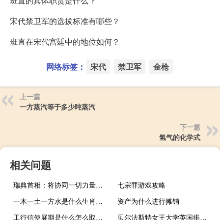
班直的具体职责是什么？
宋代禁卫军的选拔标准有哪些？
班直在宋代宫廷中的地位如何？
网络标签：
宋代
禁卫军
金枪
上一篇
一方蒸汽等于多少吨蒸汽
下一篇
氢气的化学式
相关问题
瑞典首相：将协同一切力量打击严重暴力事件
七宗罪游戏攻略
一木一土一方水是什么生肖蛞（一木一土一方水是什么生肖）
资产为什么进行摊销
工行信使展期是什么怎么取消（工行信使展期是什么）
贝尔法斯特女王大学英国排名是多少