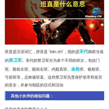
宋代
班直是汉语词汇，拼音是 `bān zhí`，指的是
御前当值
禁卫军
的
。宋代的禁卫军分为多个不同的班次，包括门
金枪
班、殿前左班、殿前右班、内殿直班、
班、银枪班、
弓箭班等，总称诸班直。这些禁卫军负责保护皇帝和皇宫
的安全，并参与朝廷的仪式和活动
其他小伙伴的相似问题：