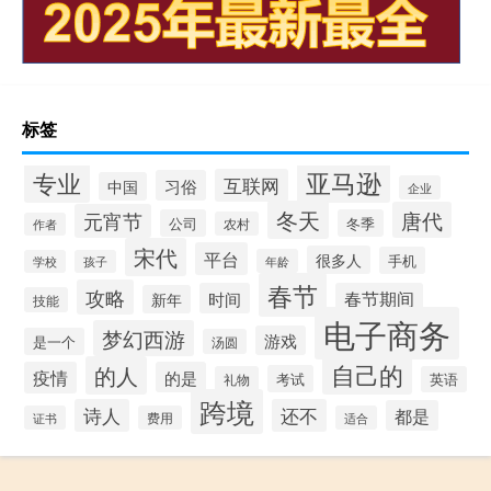
标签
专业
亚马逊
互联网
习俗
中国
企业
冬天
唐代
元宵节
公司
冬季
农村
作者
宋代
平台
很多人
手机
年龄
学校
孩子
春节
攻略
时间
春节期间
新年
技能
电子商务
梦幻西游
游戏
是一个
汤圆
自己的
的人
疫情
的是
考试
礼物
英语
跨境
诗人
还不
都是
证书
费用
适合