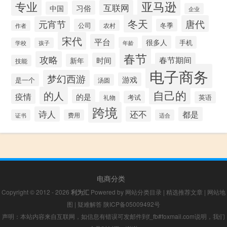
专业
亚马逊
互联网
习俗
中国
企业
冬天
唐代
元宵节
公司
冬季
农村
作者
宋代
平台
很多人
手机
年龄
学校
孩子
春节
攻略
时间
春节期间
新年
技能
电子商务
梦幻西游
游戏
是一个
汤圆
自己的
的人
疫情
的是
考试
礼物
英语
跨境
诗人
还不
都是
证书
费用
适合
电商分类
Copyright © 2012 - 2026
利为汇
Powered by
网站分类目录
|
精选推荐文章
|
网站地
图
|
疑难解答
陕ICP备05009492号
声明：本站内容来自互联网，如信息有错误可发邮件到f_fb#foxmail.com说明，我们