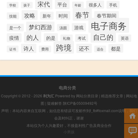
宋代
平台
很多人
手机
年龄
学校
孩子
春节
攻略
时间
春节期间
新年
技能
电子商务
梦幻西游
游戏
是一个
汤圆
自己的
的人
疫情
的是
考试
礼物
英语
跨境
诗人
还不
都是
证书
费用
适合
电商分类
Copyright © 2012 - 2026
利为汇
Powered by
网站分类目录
|
精选推荐文章
|
网站地
图
|
疑难解答
陕ICP备05009492号
声明：本站内容来自互联网，如信息有错误可发邮件到f_fb#foxmail.com说明，我们
会及时纠正，谢谢
本站仅为个人兴趣爱好，不接盈利性广告及商业合作
小男孩