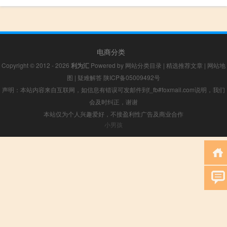
电商分类
Copyright © 2012 - 2026
利为汇
Powered by
网站分类目录
|
精选推荐文章
|
网站地
图
|
疑难解答
陕ICP备05009492号
声明：本站内容来自互联网，如信息有错误可发邮件到f_fb#foxmail.com说明，我们
会及时纠正，谢谢
本站仅为个人兴趣爱好，不接盈利性广告及商业合作
小男孩