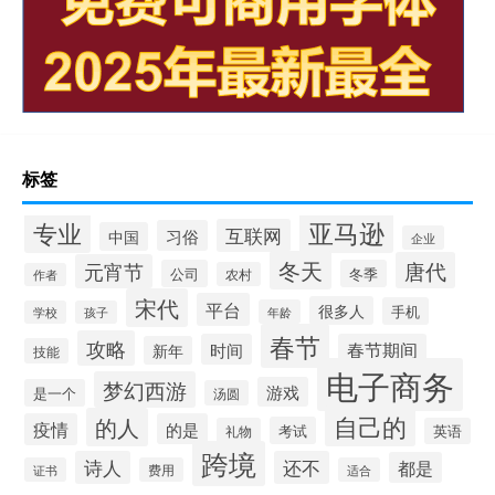
标签
专业
亚马逊
互联网
习俗
中国
企业
冬天
唐代
元宵节
公司
冬季
农村
作者
宋代
平台
很多人
手机
年龄
学校
孩子
春节
攻略
时间
春节期间
新年
技能
电子商务
梦幻西游
游戏
是一个
汤圆
自己的
的人
疫情
的是
考试
礼物
英语
跨境
诗人
还不
都是
证书
费用
适合