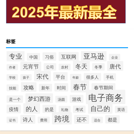
标签
专业
亚马逊
互联网
习俗
中国
企业
冬天
唐代
元宵节
公司
冬季
农村
作者
宋代
平台
很多人
手机
年龄
学校
孩子
春节
攻略
时间
春节期间
新年
技能
电子商务
梦幻西游
游戏
是一个
汤圆
自己的
的人
疫情
的是
考试
礼物
英语
跨境
诗人
还不
都是
证书
费用
适合