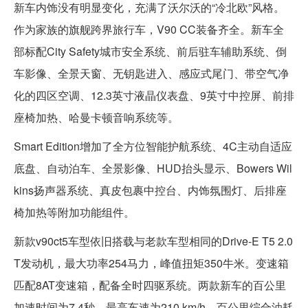
新车内饰没有明显变化，充满了沃尔沃的“冷北欧”风格。
作为家族的旗舰跨界旅行车，V90 CC装备齐全。新车全
部标配City Safety城市安全系统、前后驻车辅助系统、倒
车影像、全景天窗、无钥匙进入、感应式尾门、带空气净
化的四区空调、12.3英寸液晶仪表盘、9英寸中控屏、前排
座椅加热、哈曼卡顿音响系统等。
Smart Edition增加了全方位智能护航系统、4C主动自适应
底盘、自动泊车、全景影像、HUD抬头显示、Bowers Wil
kins扬声器系统、真皮包裹中控台、内饰氛围灯、后排座
椅加热等附加功能组件。
新款v90ct5车型依旧搭载与老款车型相同的Drive-E T5 2.0
T发动机，最大功率254马力，峰值扭矩350牛米。变速箱
匹配8AT变速箱，配备全时四驱系统。两款新车的百公里
加速时间为7.4秒，最高车速为210 km/h，百公里综合油耗