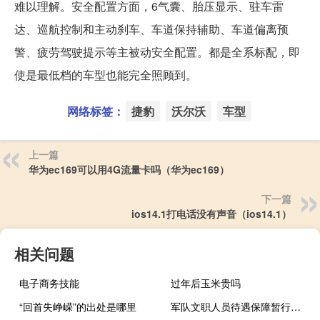
难以理解。安全配置方面，6气囊、胎压显示、驻车雷
达、巡航控制和主动刹车、车道保持辅助、车道偏离预
警、疲劳驾驶提示等主被动安全配置。都是全系标配，即
使是最低档的车型也能完全照顾到。
网络标签：
捷豹
沃尔沃
车型
上一篇
华为ec169可以用4G流量卡吗（华为ec169）
下一篇
ios14.1打电话没有声音（ios14.1）
相关问题
电子商务技能
过年后玉米贵吗
“回首失峥嵘”的出处是哪里
军队文职人员待遇保障暂行规定印发