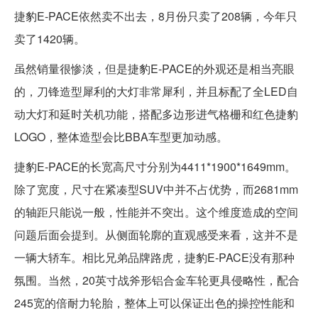
捷豹E-PACE依然卖不出去，8月份只卖了208辆，今年只
卖了1420辆。
虽然销量很惨淡，但是捷豹E-PACE的外观还是相当亮眼
的，刀锋造型犀利的大灯非常犀利，并且标配了全LED自
动大灯和延时关机功能，搭配多边形进气格栅和红色捷豹
LOGO，整体造型会比BBA车型更加动感。
捷豹E-PACE的长宽高尺寸分别为4411*1900*1649mm。
除了宽度，尺寸在紧凑型SUV中并不占优势，而2681mm
的轴距只能说一般，性能并不突出。这个维度造成的空间
问题后面会提到。从侧面轮廓的直观感受来看，这并不是
一辆大轿车。相比兄弟品牌路虎，捷豹E-PACE没有那种
氛围。当然，20英寸战斧形铝合金车轮更具侵略性，配合
245宽的倍耐力轮胎，整体上可以保证出色的操控性能和