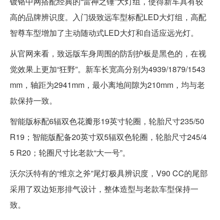
镀铬中网搭配经典的“雷神之锤”大灯组，使得新车具有较
高的品牌辨识度。入门级致远车型标配LED大灯组，高配
智尊车型增加了主动随动式LED大灯和自适应远光灯。
从官网来看，致远版车身周围的防刮护板是黑色的，在视
觉效果上更加“狂野”。新车长宽高分别为4939/1879/1543
mm，轴距为2941mm，最小离地间隙为210mm，均与老
款保持一致。
智能版标配6辐双色花瓣形19英寸轮圈，轮胎尺寸235/50
R19；智能版配备20英寸双5辐双色轮圈，轮胎尺寸245/4
5 R20；轮圈尺寸比老款“大一号”。
沃尔沃特有的“维京之斧”尾灯极具辨识度，V90 CC的尾部
采用了双边矩形排气设计，整体造型与老款车型保持一
致。