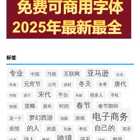
标签
专业
亚马逊
互联网
习俗
中国
企业
冬天
唐代
元宵节
公司
冬季
农村
作者
宋代
平台
很多人
手机
年龄
学校
孩子
春节
攻略
时间
春节期间
新年
技能
电子商务
梦幻西游
游戏
是一个
汤圆
自己的
的人
疫情
的是
考试
礼物
英语
跨境
诗人
还不
都是
证书
费用
适合