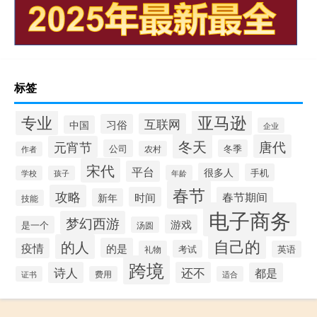
标签
专业
亚马逊
互联网
习俗
中国
企业
冬天
唐代
元宵节
公司
冬季
农村
作者
宋代
平台
很多人
手机
年龄
学校
孩子
春节
攻略
时间
春节期间
新年
技能
电子商务
梦幻西游
游戏
是一个
汤圆
自己的
的人
疫情
的是
考试
礼物
英语
跨境
诗人
还不
都是
证书
费用
适合