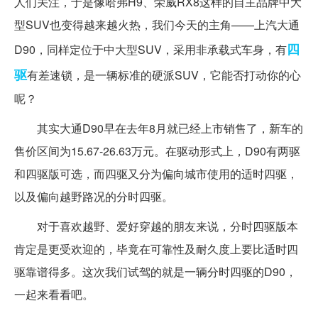
人们关注，于是像哈弗H9、荣威RX8这样的自主品牌中大
型SUV也变得越来越火热，我们今天的主角——上汽大通
四
D90，同样定位于中大型SUV，采用非承载式车身，有
驱
有差速锁，是一辆标准的硬派SUV，它能否打动你的心
呢？
其实大通D90早在去年8月就已经上市销售了，新车的
售价区间为15.67-26.63万元。在驱动形式上，D90有两驱
和四驱版可选，而四驱又分为偏向城市使用的适时四驱，
以及偏向越野路况的分时四驱。
对于喜欢越野、爱好穿越的朋友来说，分时四驱版本
肯定是更受欢迎的，毕竟在可靠性及耐久度上要比适时四
驱靠谱得多。这次我们试驾的就是一辆分时四驱的D90，
一起来看看吧。