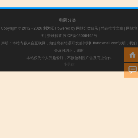
电商分类
Copyright © 2012 - 2026
利为汇
Powered by
网站分类目录
|
精选推荐文章
|
网站地
图
|
疑难解答
陕ICP备05009492号
声明：本站内容来自互联网，如信息有错误可发邮件到f_fb#foxmail.com说明，我们
会及时纠正，谢谢
本站仅为个人兴趣爱好，不接盈利性广告及商业合作
小男孩