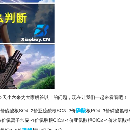
今天小六来为大家解答以上的问题，现在让我们一起来看看吧！
磷酸
价硫酸根SO4 -2价亚硫酸根SO3 -2价
根PO4 -3价磷酸氢根H
2价氯离子常显 -1价氯酸根ClO3 -1价亚氯酸根ClO2 -1价次氯酸根C
硼酸