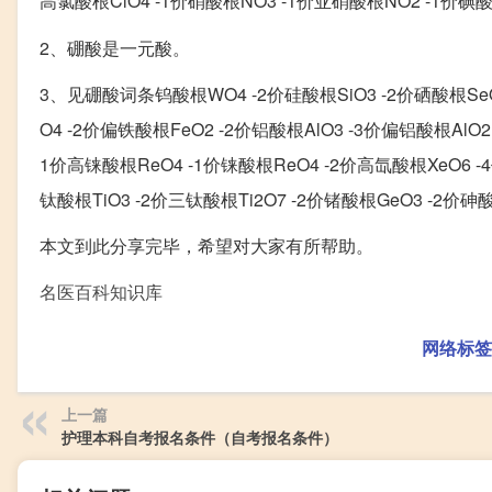
高氯酸根ClO4 -1价硝酸根NO3 -1价亚硝酸根NO2 -1价碘酸根
2、硼酸是一元酸。
3、见硼酸词条钨酸根WO4 -2价硅酸根SiO3 -2价硒酸根SeO4
O4 -2价偏铁酸根FeO2 -2价铝酸根AlO3 -3价偏铝酸根AlO
1价高铼酸根ReO4 -1价铼酸根ReO4 -2价高氙酸根XeO6 -
钛酸根TiO3 -2价三钛酸根Ti2O7 -2价锗酸根GeO3 -2价砷酸
本文到此分享完毕，希望对大家有所帮助。
名医百科知识库
网络标签
上一篇
护理本科自考报名条件（自考报名条件）