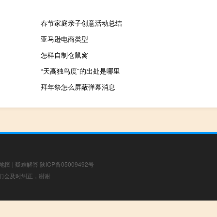
春节家庭亲子创意活动总结
亚马逊电商类型
怎样自制仓鼠窝
“天高独鸟度”的出处是哪里
拜年祭怎么屏蔽弹幕消息
地图
|
疑难解答
陕ICP备05009492号
，我们会及时纠正，谢谢