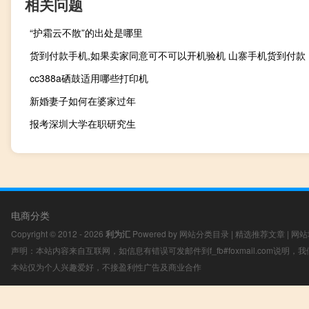
相关问题
“护霜云不散”的出处是哪里
货到付款手机,如果卖家同意可不可以开机验机 山寨手机货到付款
cc388a硒鼓适用哪些打印机
新婚妻子如何在婆家过年
报考深圳大学在职研究生
电商分类
Copyright © 2012 - 2026
利为汇
Powered by
网站分类目录
|
精选推荐文章
|
网站
声明：本站内容来自互联网，如信息有错误可发邮件到f_fb#foxmail.com说明
本站仅为个人兴趣爱好，不接盈利性广告及商业合作