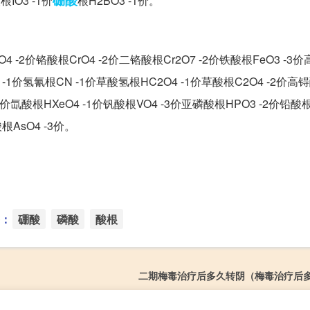
IO3 -1价
根H2BO3 -1价。
 -2价铬酸根CrO4 -2价二铬酸根Cr2O7 -2价铁酸根FeO3 -3
2 -1价氢氰根CN -1价草酸氢根HC2O4 -1价草酸根C2O4 -2价高锝酸
4价氙酸根HXeO4 -1价钒酸根VO4 -3价亚磷酸根HPO3 -2价铅酸根P
根AsO4 -3价。
：
硼酸
磷酸
酸根
二期梅毒治疗后多久转阴（梅毒治疗后