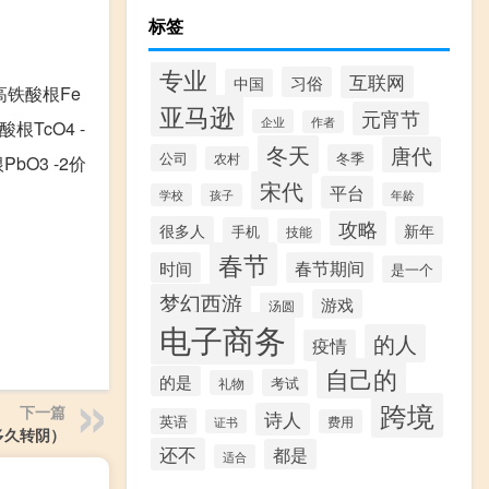
标签
专业
互联网
习俗
中国
价高铁酸根Fe
亚马逊
元宵节
企业
作者
根TcO4 -
冬天
唐代
公司
冬季
农村
bO3 -2价
宋代
平台
年龄
学校
孩子
攻略
很多人
新年
手机
技能
春节
时间
春节期间
是一个
梦幻西游
游戏
汤圆
电子商务
的人
疫情
自己的
的是
考试
礼物
跨境
下一篇
诗人
英语
证书
费用
多久转阴）
还不
都是
适合