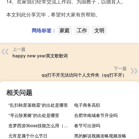
14、在家我们经常交流工作四、为国教子，以德育人。
本文到此分享完毕，希望对大家有所帮助。
网络标签：
家庭
工作
文明
上一篇
happy new year英文歌歌词
下一篇
qq打不开无法访问个人文件夹（qq打不开）
相关问题
“乱扫秋星落晓霜”的出处是哪里
电子商务高职
“寻云陟累榭”的出处是哪里
合肥华南城春节开业吗
造梦西游3boss技能怎么用（造梦西游3boss技能大全）
春节可出游吗
元宵是属于什么节日
黑的解说视频攻略视频攻略