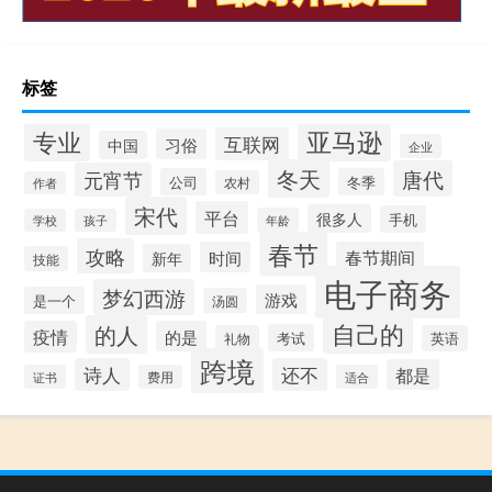
标签
专业
亚马逊
互联网
习俗
中国
企业
冬天
唐代
元宵节
公司
冬季
农村
作者
宋代
平台
很多人
手机
年龄
学校
孩子
春节
攻略
时间
春节期间
新年
技能
电子商务
梦幻西游
游戏
是一个
汤圆
自己的
的人
疫情
的是
考试
礼物
英语
跨境
诗人
还不
都是
证书
费用
适合