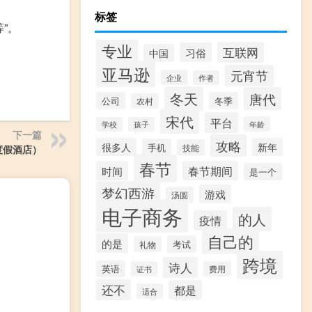
标签
”。
专业
互联网
习俗
中国
亚马逊
元宵节
企业
作者
冬天
唐代
公司
冬季
农村
宋代
平台
年龄
学校
孩子
下一篇
攻略
很多人
新年
手机
技能
度假酒店）
春节
时间
春节期间
是一个
梦幻西游
游戏
汤圆
电子商务
的人
疫情
自己的
的是
考试
礼物
跨境
诗人
英语
证书
费用
还不
都是
适合