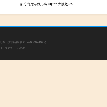
部分内房港股走强 中国恒大涨超4%
地图
|
疑难解答
陕ICP备05009492号
，我们会及时纠正，谢谢