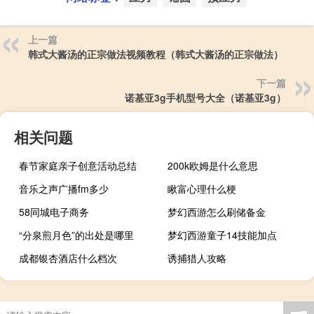
上一篇
韩式大酱汤的正宗做法视频教程（韩式大酱汤的正宗做法）
下一篇
诺基亚3g手机型号大全（诺基亚3g）
相关问题
春节家庭亲子创意活动总结
200k欧姆是什么意思
音乐之声广播fm多少
瞅富心理什么梗
58同城电子商务
梦幻西游怎么刷储备金
“分泉煎月色”的出处是哪里
梦幻西游童子14技能加点
成都银杏酒店什么档次
诱捕猎人攻略