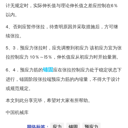
计无规定时，实际伸长值与理论伸长值之差应控制在6％
以内。
4、否则应暂停张拉，待查明原因并采取措施后，方可继
续张拉。
5、3．预应力张拉时，应先调整到初应力 该初应力宜为张
拉控制应力 10％～l5％，伸长值应从初应力时开始量测。
锚固
6、4．预应力筋的
应在张拉控制应力处于稳定状态下
进行，锚固阶段张拉端预应力筋的内缩量，不得大于设计
或规范规定。
本文到此分享完毕，希望对大家有所帮助。
中国机械库
网络标签：
应力
锚固
预应力