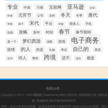
专业
亚马逊
互联网
习俗
中国
企业
冬天
唐代
元宵节
公司
冬季
农村
作者
宋代
平台
很多人
手机
年龄
学校
孩子
春节
攻略
时间
春节期间
新年
技能
电子商务
梦幻西游
游戏
是一个
汤圆
自己的
的人
疫情
的是
考试
礼物
英语
跨境
诗人
还不
都是
证书
费用
适合
电商分类
Copyright © 2012 - 2026
利为汇
Powered by
网站分类目录
|
精选推荐文章
|
网站地
图
|
疑难解答
陕ICP备05009492号
声明：本站内容来自互联网，如信息有错误可发邮件到f_fb#foxmail.com说明，我们