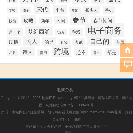
作者
宋代
平台
很多人
手机
年龄
学校
孩子
春节
攻略
时间
春节期间
新年
技能
电子商务
梦幻西游
游戏
是一个
汤圆
自己的
的人
疫情
的是
考试
礼物
英语
跨境
诗人
还不
都是
证书
费用
适合
电商分类
Copyright © 2012 - 2026
利为汇
Powered by
网站分类目录
|
精选推荐文章
|
网站地
图
|
疑难解答
陕ICP备05009492号
声明：本站内容来自互联网，如信息有错误可发邮件到f_fb#foxmail.com说明，我们
会及时纠正，谢谢
本站仅为个人兴趣爱好，不接盈利性广告及商业合作
小男孩