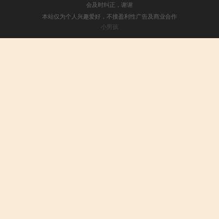
会及时纠正，谢谢
本站仅为个人兴趣爱好，不接盈利性广告及商业合作
小男孩