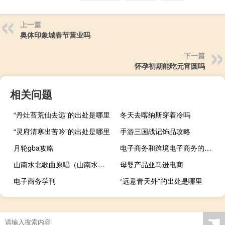
上一篇
奥体印象城春节营业吗
下一篇
怀孕初期能吃元宵圆吗
相关问题
“丹灶苔荒仙去远”的出处是哪里
冬天去喀纳斯穿着冷吗
“灵府清寒出苦吟”的出处是哪里
手游三国战记饰品攻略
月轮gba攻略
电子商务和跨境电子商务的关系
山南水北歌曲原唱（山南水北）
母婴产品亚马逊电商
电子商务学刊
“远意青天外”的出处是哪里
☚