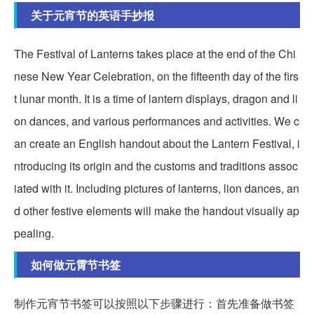
关于元宵节的英语手抄报
The Festival of Lanterns takes place at the end of the Chi
nese New Year Celebration, on the fifteenth day of the firs
t lunar month. It is a time of lantern displays, dragon and li
on dances, and various performances and activities. We c
an create an English handout about the Lantern Festival, i
ntroducing its origin and the customs and traditions assoc
iated with it. Including pictures of lanterns, lion dances, an
d other festive elements will make the handout visually ap
pealing.
如何做元霄节书签
制作元宵节书签可以按照以下步骤进行：首先准备做书签