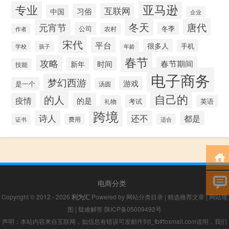
专业
亚马逊
互联网
习俗
中国
企业
冬天
唐代
元宵节
公司
冬季
农村
作者
宋代
平台
很多人
手机
年龄
学校
孩子
春节
攻略
时间
春节期间
新年
技能
电子商务
梦幻西游
游戏
是一个
汤圆
自己的
的人
疫情
的是
考试
礼物
英语
跨境
诗人
还不
都是
证书
费用
适合
电商分类
Copyright © 2012 - 2026
利为汇
Powered by
网站分类目录
|
精选推荐文章
|
网站地
图
|
疑难解答
陕ICP备05009492号
声明：本站内容来自互联网，如信息有错误可发邮件到f_fb#foxmail.com说明，我们