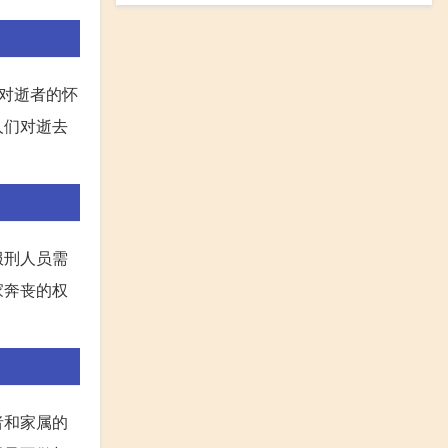
对逝者的怀
人们对逝去
服刑人员需
家奔丧的权
者和家属的