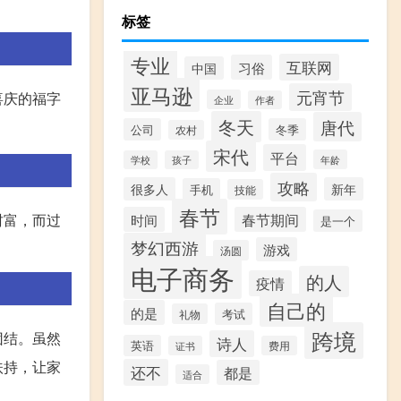
。
标签
专业
互联网
习俗
中国
亚马逊
元宵节
喜庆的福字
企业
作者
冬天
唐代
公司
冬季
农村
宋代
平台
年龄
学校
孩子
攻略
很多人
新年
手机
技能
春节
财富，而过
时间
春节期间
是一个
梦幻西游
游戏
汤圆
电子商务
的人
疫情
自己的
的是
考试
礼物
跨境
团结。虽然
诗人
英语
证书
费用
扶持，让家
还不
都是
适合