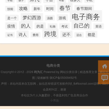
学校
孩子
春节
攻略
时间
春节期间
新年
技能
电子商务
梦幻西游
游戏
是一个
汤圆
自己的
的人
疫情
的是
考试
礼物
英语
跨境
诗人
还不
都是
证书
费用
适合
电商分类
Copyright © 2012 - 2026
利为汇
Powered by
网站分类目录
|
精选推荐文章
|
网站地
图
|
疑难解答
陕ICP备05009492号
声明：本站内容来自互联网，如信息有错误可发邮件到f_fb#foxmail.com说明，我们
会及时纠正，谢谢
本站仅为个人兴趣爱好，不接盈利性广告及商业合作
小男孩