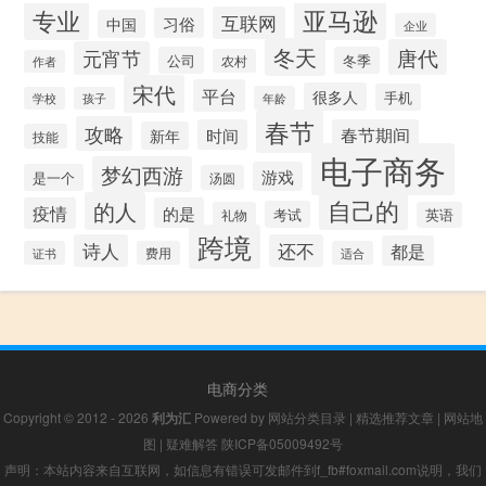
专业
亚马逊
互联网
习俗
中国
企业
冬天
唐代
元宵节
公司
冬季
农村
作者
宋代
平台
很多人
手机
年龄
学校
孩子
春节
攻略
时间
春节期间
新年
技能
电子商务
梦幻西游
游戏
是一个
汤圆
自己的
的人
疫情
的是
考试
礼物
英语
跨境
诗人
还不
都是
证书
费用
适合
电商分类
Copyright © 2012 - 2026
利为汇
Powered by
网站分类目录
|
精选推荐文章
|
网站地
图
|
疑难解答
陕ICP备05009492号
声明：本站内容来自互联网，如信息有错误可发邮件到f_fb#foxmail.com说明，我们