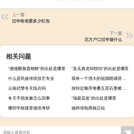
上一篇
过年给老婆多少红包
下一篇
北方户口过年做什么
相关问题
“酒侵酥脸霞相映”的出处是哪里
“及见真龙却惊怕”的出处是哪里
什么是民族传统技艺专业
我有一个强大的祖国朗诵背景音乐伴奏（我有一个强大的祖国朗诵背景音乐）
云南武警冬天练兵吗
按特定顺序堆叠五层石墨烯 铅笔芯巧变电子“黄金”
冬天手指发麻怎么回事
“瑞庭花发”的出处是哪里
哪些学校接受德语考研
做跨境电商独立站
☚