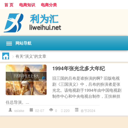
首 页
电商知识
电商分类
网站导航
>
有关“演义”的文章
1994年张光北多大年纪
旧三国的吕布是谁扮演的啊? 旧版电视
剧《三国演义》中，吕布的扮演者是张
光北。该电视剧于1994年由中国电视剧
制作中心和中央电视台制作，王扶林担
任总导演。...
sslake
02-07
0
220
春节2024