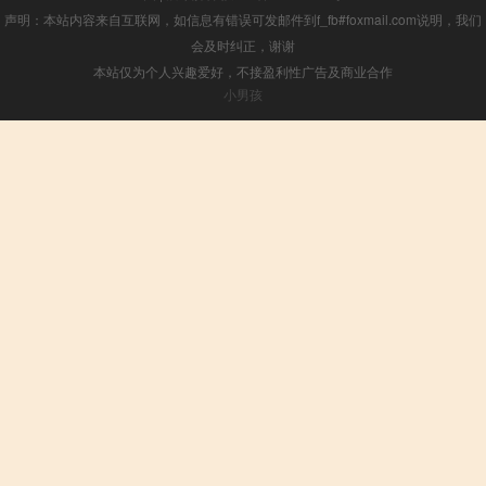
声明：本站内容来自互联网，如信息有错误可发邮件到f_fb#foxmail.com说明，我们
会及时纠正，谢谢
本站仅为个人兴趣爱好，不接盈利性广告及商业合作
小男孩