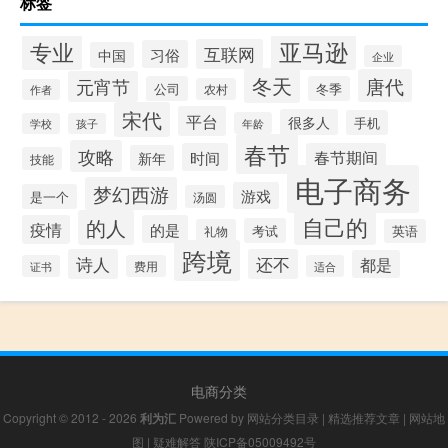
标签
专业
亚马逊
互联网
习俗
中国
企业
冬天
唐代
元宵节
公司
冬季
农村
作者
宋代
平台
很多人
手机
年龄
学校
孩子
春节
攻略
时间
春节期间
新年
技能
电子商务
梦幻西游
游戏
是一个
汤圆
自己的
的人
疫情
的是
考试
礼物
英语
跨境
诗人
还不
都是
证书
费用
适合
电商分类
Copyright © 2012 - 2026
利为汇
Powered by
网站分类目录
|
精选推荐文章
|
网站地
图
|
疑难解答
陕ICP备05009492号