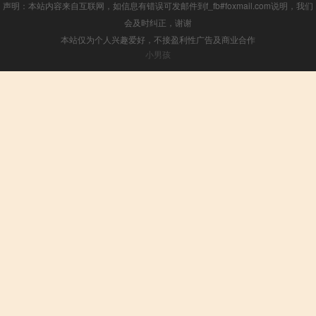
声明：本站内容来自互联网，如信息有错误可发邮件到f_fb#foxmail.com说明，我们
会及时纠正，谢谢
本站仅为个人兴趣爱好，不接盈利性广告及商业合作
小男孩