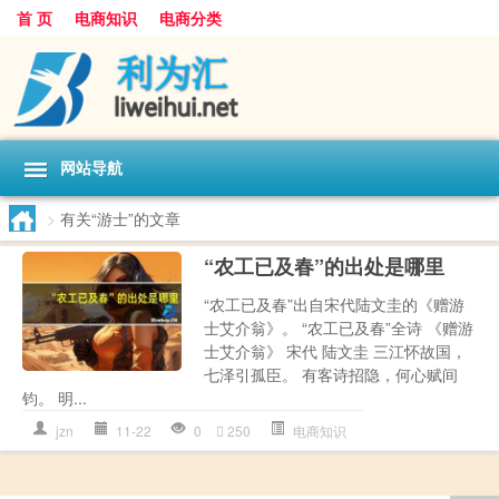
首 页
电商知识
电商分类
网站导航
>
有关“游士”的文章
“农工已及春”的出处是哪里
“农工已及春”出自宋代陆文圭的《赠游
士艾介翁》。 “农工已及春”全诗 《赠游
士艾介翁》 宋代 陆文圭 三江怀故国，
七泽引孤臣。 有客诗招隐，何心赋间
钧。 明...
jzn
11-22
0
250
电商知识