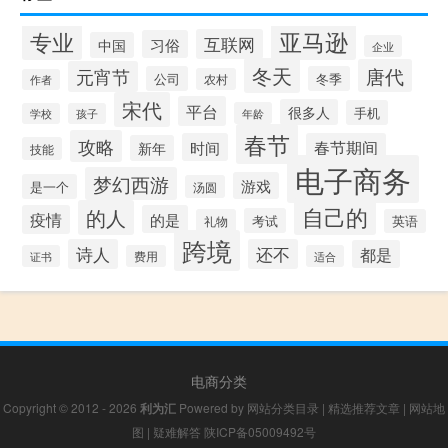
专业
亚马逊
互联网
习俗
中国
企业
冬天
唐代
元宵节
公司
冬季
农村
作者
宋代
平台
很多人
手机
年龄
学校
孩子
春节
攻略
时间
春节期间
新年
技能
电子商务
梦幻西游
游戏
是一个
汤圆
自己的
的人
疫情
的是
考试
礼物
英语
跨境
诗人
还不
都是
证书
费用
适合
电商分类
Copyright © 2012 - 2026
利为汇
Powered by
网站分类目录
|
精选推荐文章
|
网站地
图
|
疑难解答
陕ICP备05009492号