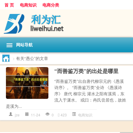
首 页
电商知识
电商分类
网站导航
>
有关“愚公”的文章
“而善鉴万类”的出处是哪里
“而善鉴万类”出自唐代柳宗元的《愚溪
诗序》。 “而善鉴万类”全诗 《愚溪诗
序》 唐代 柳宗元 灌水之阳有溪焉，东
流入于潇水。 或曰：冉氏尝居也，故姓
是溪为...
jze
11-24
0
423
电商知识