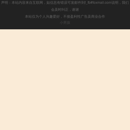
声明：本站内容来自互联网，如信息有错误可发邮件到f_fb#foxmail.com说明，我们
会及时纠正，谢谢
本站仅为个人兴趣爱好，不接盈利性广告及商业合作
小男孩