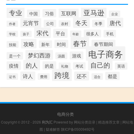
专业
亚马逊
互联网
习俗
中国
企业
冬天
唐代
元宵节
公司
冬季
农村
作者
宋代
平台
很多人
手机
年龄
学校
孩子
春节
攻略
时间
春节期间
新年
技能
电子商务
梦幻西游
游戏
是一个
汤圆
自己的
的人
疫情
的是
考试
礼物
英语
跨境
诗人
还不
都是
证书
费用
适合
电商分类
Copyright © 2012 - 2026
利为汇
Powered by
网站分类目录
|
精选推荐文章
|
网站地
图
|
疑难解答
陕ICP备05009492号