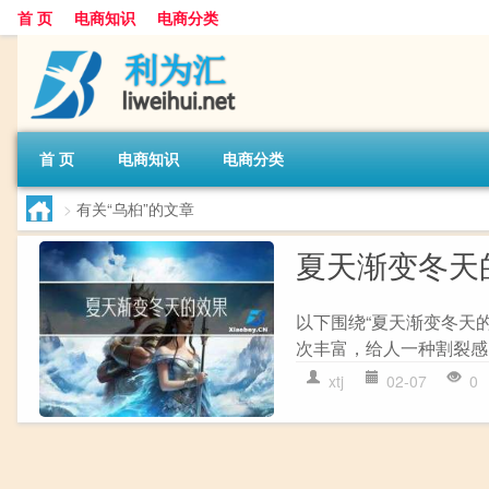
首 页
电商知识
电商分类
首 页
电商知识
电商分类
>
有关“乌桕”的文章
夏天渐变冬天
以下围绕“夏天渐变冬天
次丰富，给人一种割裂感
xtj
02-07
0