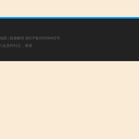
地图
|
疑难解答
陕ICP备05009492号
，我们会及时纠正，谢谢