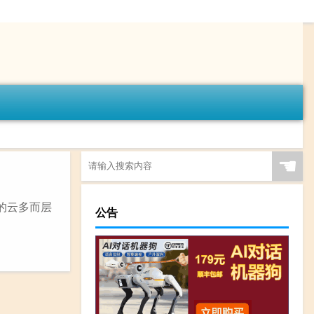
☚
的云多而层
公告