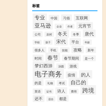
标签
专业
互联网
习俗
中国
亚马逊
元宵节
企业
作者
冬天
唐代
公司
冬季
农村
宋代
平台
年龄
学校
孩子
攻略
很多人
新年
手机
技能
春节
时间
春节期间
是一个
梦幻西游
游戏
汤圆
电子商务
的人
疫情
自己的
的是
考试
礼物
跨境
诗人
英语
证书
费用
还不
都是
适合