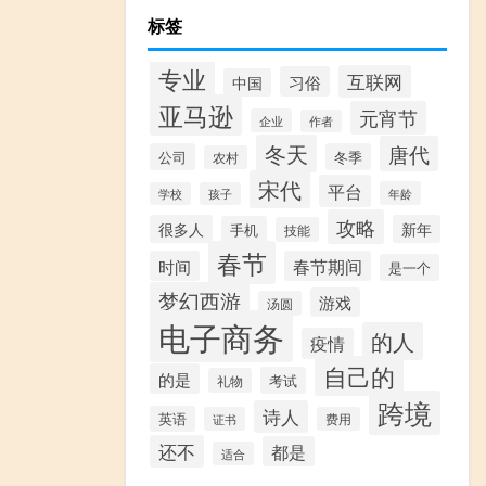
标签
专业
互联网
习俗
中国
亚马逊
元宵节
企业
作者
冬天
唐代
公司
冬季
农村
宋代
平台
年龄
学校
孩子
攻略
很多人
新年
手机
技能
春节
时间
春节期间
是一个
梦幻西游
游戏
汤圆
电子商务
的人
疫情
自己的
的是
考试
礼物
跨境
诗人
英语
证书
费用
还不
都是
适合