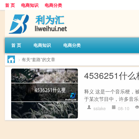
首 页
电商知识
电商分类
首 页
电商知识
电商分类
>
有关“套路”的文章
4536251什么
释义 这是一个音乐梗，被
于某次节目中，许多音乐
sslake
08-10