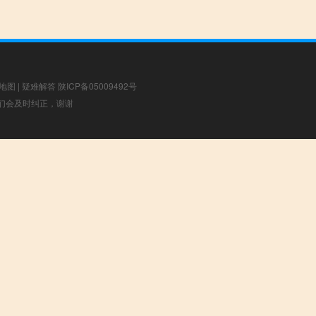
地图
|
疑难解答
陕ICP备05009492号
，我们会及时纠正，谢谢