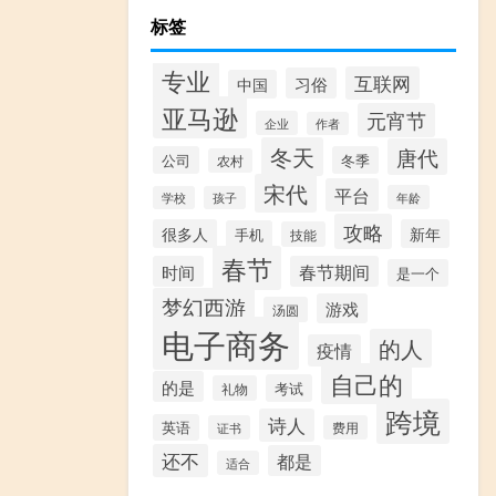
标签
专业
互联网
习俗
中国
亚马逊
元宵节
企业
作者
冬天
唐代
公司
冬季
农村
宋代
平台
年龄
学校
孩子
攻略
很多人
新年
手机
技能
春节
时间
春节期间
是一个
梦幻西游
游戏
汤圆
电子商务
的人
疫情
自己的
的是
考试
礼物
跨境
诗人
英语
证书
费用
还不
都是
适合