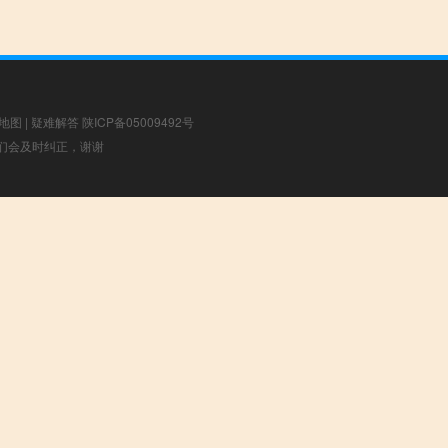
地图
|
疑难解答
陕ICP备05009492号
，我们会及时纠正，谢谢