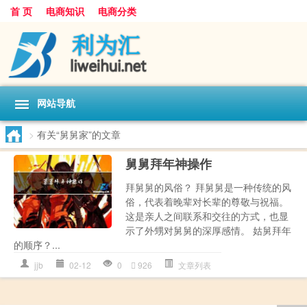
首 页
电商知识
电商分类
网站导航
>
有关“舅舅家”的文章
舅舅拜年神操作
拜舅舅的风俗？ 拜舅舅是一种传统的风
俗，代表着晚辈对长辈的尊敬与祝福。
这是亲人之间联系和交往的方式，也显
示了外甥对舅舅的深厚感情。 姑舅拜年
的顺序？...
jjb
02-12
0
926
文章列表