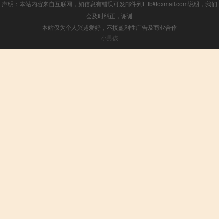
声明：本站内容来自互联网，如信息有错误可发邮件到f_fb#foxmail.com说明，我们
会及时纠正，谢谢
本站仅为个人兴趣爱好，不接盈利性广告及商业合作
小男孩