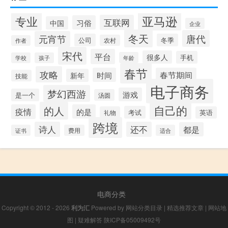
专业
亚马逊
互联网
习俗
中国
企业
冬天
唐代
元宵节
公司
冬季
农村
作者
宋代
平台
很多人
手机
年龄
学校
孩子
春节
攻略
时间
春节期间
新年
技能
电子商务
梦幻西游
游戏
是一个
汤圆
自己的
的人
疫情
的是
考试
礼物
英语
跨境
诗人
还不
都是
证书
费用
适合
电商分类
Copyright © 2012 - 2026
利为汇
Powered by
网站分类目录
|
精选推荐文章
|
网站地
图
|
疑难解答
陕ICP备05009492号