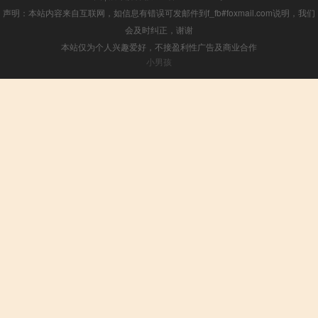
声明：本站内容来自互联网，如信息有错误可发邮件到f_fb#foxmail.com说明，我们
会及时纠正，谢谢
本站仅为个人兴趣爱好，不接盈利性广告及商业合作
小男孩