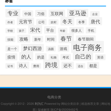
标签
专业
亚马逊
互联网
习俗
中国
企业
冬天
唐代
元宵节
公司
冬季
农村
作者
宋代
平台
很多人
手机
年龄
学校
孩子
春节
攻略
时间
春节期间
新年
技能
电子商务
梦幻西游
游戏
是一个
汤圆
自己的
的人
疫情
的是
考试
礼物
英语
跨境
诗人
还不
都是
证书
费用
适合
电商分类
Copyright © 2012 - 2026
利为汇
Powered by
网站分类目录
|
精选推荐文章
|
网站地
图
|
疑难解答
陕ICP备05009492号