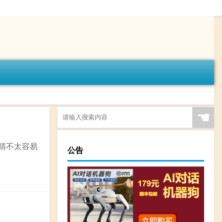
☚
睛不太容易
公告