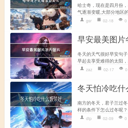
哈士奇，现在是四月份，在
气逐渐变暖,大部分地区的
gsr
02-18
0
早安最美图片
冬天的天气很好早安句子
早起去享受难得的太阳，
zaz
02-17
0
冬天怕冷吃什
南方的冬天，君子兰过冬
样的条件下怎么过冬呢？
dtp
02-09
0