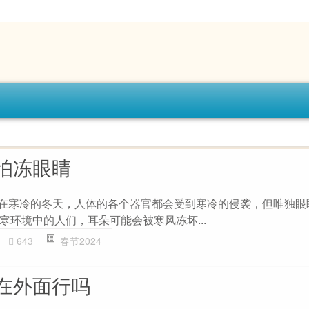
怕冻眼睛
 在寒冷的冬天，人体的各个器官都会受到寒冷的侵袭，但唯独眼
寒环境中的人们，耳朵可能会被寒风冻坏...
643
春节2024
在外面行吗