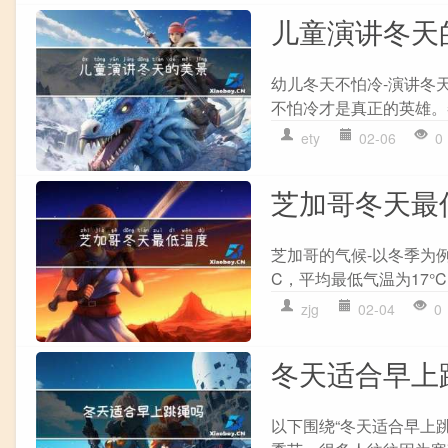
儿童演讲冬天
幼儿冬天不怕冷-演讲冬
不怕冷才是真正的英雄。
ety
02-06
0
芝加哥冬天最
芝加哥的气候-以冬季为
C，平均最低气温为17°C
zjg
02-04
0
冬天适合早上
以下围绕“冬天适合早上