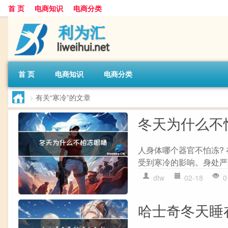
首 页
电商知识
电商分类
首 页
电商知识
电商分类
>
有关“寒冷”的文章
冬天为什么不
人身体哪个器官不怕冻?
受到寒冷的影响。身处严
dtw
02-18
0
哈士奇冬天睡