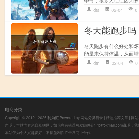
季节，很多人往往因为寒
dts
02-04
0
冬天能跑步吗
冬天跑步有什么好处和坏
能量来保持体温，从而增
dtn
02-04
0
电商分类
Copyright © 2012 - 2026
利为汇
Powered by
网站分类目录
|
精选推荐文章
|
网站
声明：本站内容来自互联网，如信息有错误可发邮件到f_fb#foxmail.com说明
本站仅为个人兴趣爱好，不接盈利性广告及商业合作