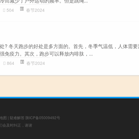
冷而减少了户外运动的频率。但是跳绳...
504
春节2024
处? 冬天跑步的好处是多方面的。首先，冬季气温低，人体需要
强免疫力。其次，跑步可以释放内啡肽，...
864
春节2024
地图
|
疑难解答
陕ICP备05009492号
，我们会及时纠正，谢谢