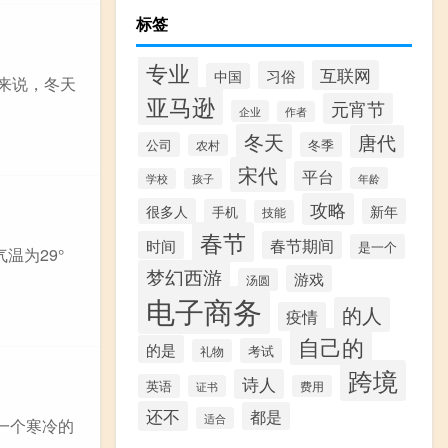
标签
专业
互联网
习俗
中国
来说，冬天
亚马逊
元宵节
企业
作者
冬天
唐代
公司
冬季
农村
宋代
平台
年龄
学校
孩子
攻略
很多人
新年
手机
技能
春节
时间
春节期间
是一个
温为29°
梦幻西游
游戏
汤圆
电子商务
的人
疫情
自己的
的是
考试
礼物
跨境
诗人
英语
证书
费用
还不
都是
适合
一个寒冷的