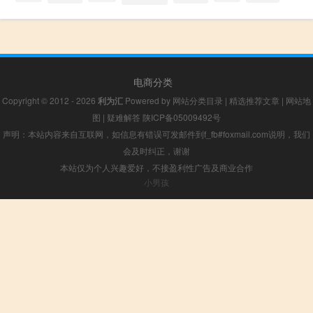
电商分类
Copyright © 2012 - 2026
利为汇
Powered by
网站分类目录
|
精选推荐文章
|
网站地
图
|
疑难解答
陕ICP备05009492号
声明：本站内容来自互联网，如信息有错误可发邮件到f_fb#foxmail.com说明，我们
会及时纠正，谢谢
本站仅为个人兴趣爱好，不接盈利性广告及商业合作
小男孩