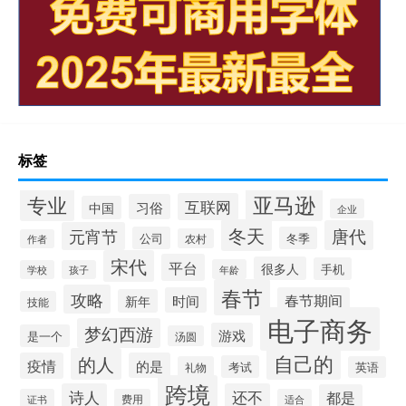
标签
专业
亚马逊
互联网
习俗
中国
企业
冬天
唐代
元宵节
公司
冬季
农村
作者
宋代
平台
很多人
手机
年龄
学校
孩子
春节
攻略
时间
春节期间
新年
技能
电子商务
梦幻西游
游戏
是一个
汤圆
自己的
的人
疫情
的是
考试
礼物
英语
跨境
诗人
还不
都是
证书
费用
适合