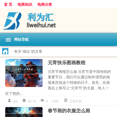
首 页
电商知识
电商分类
网站导航
>
有关“画出”的文章
元宵快乐图画教程
元宵节海报怎么做 元宵节是中国传统的
重要节日，我们可以通过制作漂亮的海
报来庆祝这个特殊的日子。首先，在画
面右上角写上“元宵节”的主题，给人一
目了然的...
yxk
02-16
0
841
文章列表
春节画的衣服怎么画