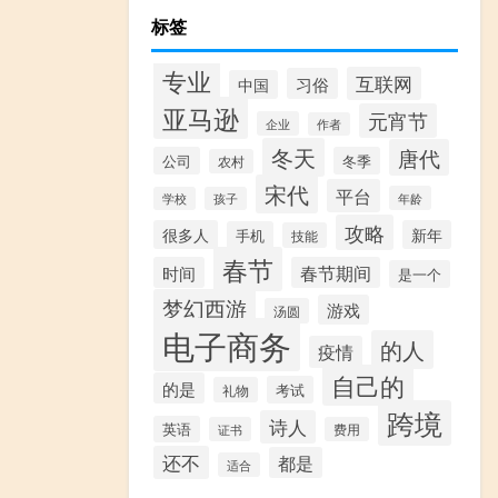
标签
专业
互联网
习俗
中国
亚马逊
元宵节
企业
作者
冬天
唐代
公司
冬季
农村
宋代
平台
年龄
学校
孩子
攻略
很多人
新年
手机
技能
春节
时间
春节期间
是一个
梦幻西游
游戏
汤圆
电子商务
的人
疫情
自己的
的是
考试
礼物
跨境
诗人
英语
证书
费用
还不
都是
适合