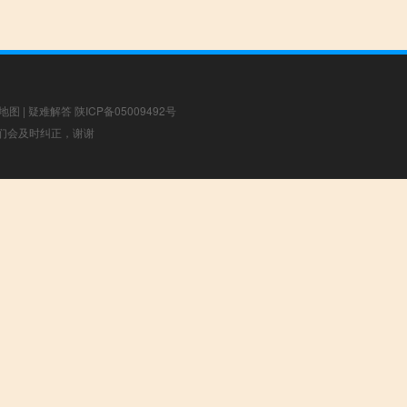
地图
|
疑难解答
陕ICP备05009492号
，我们会及时纠正，谢谢