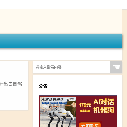
☚
合开出去自驾
公告