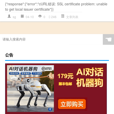
{"response":{"error":"cURL错误: SSL certificate problem: unable
to get local issuer certificate"}}
sg
04-10
0
246
文章列表
☚
公告