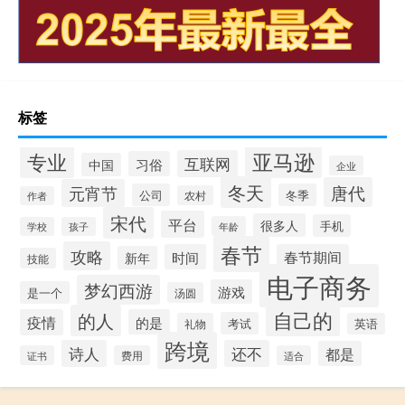
标签
专业
亚马逊
互联网
习俗
中国
企业
冬天
唐代
元宵节
公司
冬季
农村
作者
宋代
平台
很多人
手机
年龄
学校
孩子
春节
攻略
时间
春节期间
新年
技能
电子商务
梦幻西游
游戏
是一个
汤圆
自己的
的人
疫情
的是
考试
礼物
英语
跨境
诗人
还不
都是
证书
费用
适合