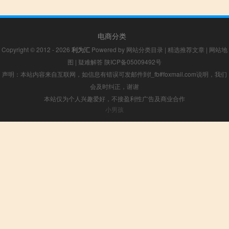
电商分类
Copyright © 2012 - 2026
利为汇
Powered by
网站分类目录
|
精选推荐文章
|
网站地
图
|
疑难解答
陕ICP备05009492号
声明：本站内容来自互联网，如信息有错误可发邮件到f_fb#foxmail.com说明，我们
会及时纠正，谢谢
本站仅为个人兴趣爱好，不接盈利性广告及商业合作
小男孩