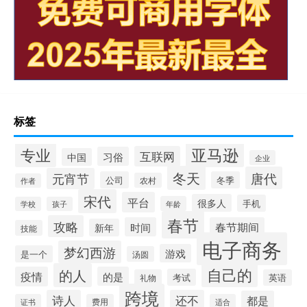
标签
专业
亚马逊
互联网
习俗
中国
企业
冬天
唐代
元宵节
公司
冬季
农村
作者
宋代
平台
很多人
手机
年龄
学校
孩子
春节
攻略
时间
春节期间
新年
技能
电子商务
梦幻西游
游戏
是一个
汤圆
自己的
的人
疫情
的是
考试
礼物
英语
跨境
诗人
还不
都是
证书
费用
适合