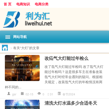
首 页
电商知识
电商分类
网站导航
>
有关“大灯”的文章
改疝气大灯能过年检么
改了氙气大灯能过年检吗 改了氙气大灯
能过年检吗？这是很多车主在准备改装
氙气大灯时经常会遇到的疑问。根据相
关规定，改装氙气大灯的年检情况有两
种不同的...
gsr
02-15
0
31
春节2024
清洗大灯水温多少合适冬天