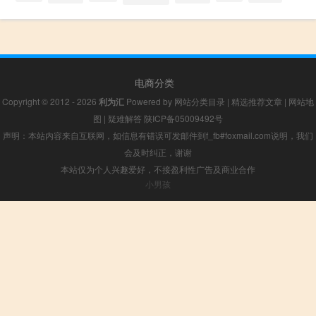
电商分类
Copyright © 2012 - 2026
利为汇
Powered by
网站分类目录
|
精选推荐文章
|
网站地
图
|
疑难解答
陕ICP备05009492号
声明：本站内容来自互联网，如信息有错误可发邮件到f_fb#foxmail.com说明，我们
会及时纠正，谢谢
本站仅为个人兴趣爱好，不接盈利性广告及商业合作
小男孩