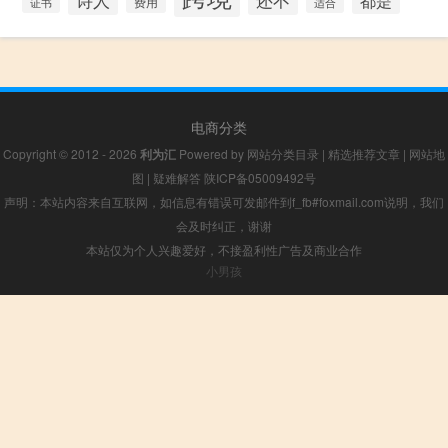
证书
费用
适合
电商分类
Copyright © 2012 - 2026
利为汇
Powered by
网站分类目录
|
精选推荐文章
|
网站地
图
|
疑难解答
陕ICP备05009492号
声明：本站内容来自互联网，如信息有错误可发邮件到f_fb#foxmail.com说明，我们
会及时纠正，谢谢
本站仅为个人兴趣爱好，不接盈利性广告及商业合作
小男孩