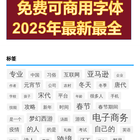
标签
专业
亚马逊
互联网
习俗
中国
企业
冬天
唐代
元宵节
公司
冬季
农村
作者
宋代
平台
很多人
手机
年龄
学校
孩子
春节
攻略
时间
春节期间
新年
技能
电子商务
梦幻西游
游戏
是一个
汤圆
自己的
的人
疫情
的是
考试
礼物
英语
跨境
诗人
还不
都是