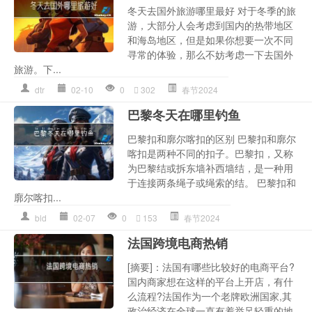
冬天去国外旅游哪里最好 对于冬季的旅
游，大部分人会考虑到国内的热带地区
和海岛地区，但是如果你想要一次不同
寻常的体验，那么不妨考虑一下去国外
旅游。下...
dtr
02-10
0
302
春节2024
巴黎冬天在哪里钓鱼
巴黎扣和廓尔喀扣的区别 巴黎扣和廓尔
喀扣是两种不同的扣子。巴黎扣，又称
为巴黎结或拆东墙补西墙结，是一种用
于连接两条绳子或绳索的结。 巴黎扣和
廓尔喀扣...
bld
02-07
0
153
春节2024
法国跨境电商热销
[摘要]：法国有哪些比较好的电商平台?
国内商家想在这样的平台上开店，有什
么流程?法国作为一个老牌欧洲国家,其
政治经济在全球一直有着举足轻重的地