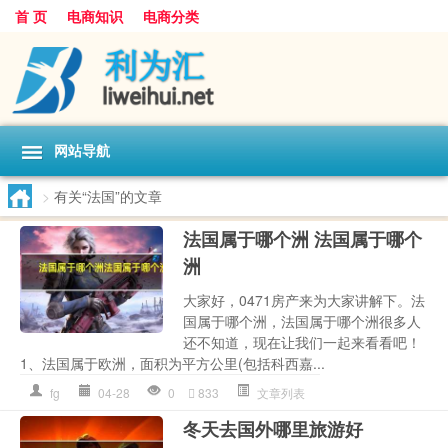
首 页
电商知识
电商分类
网站导航
>
有关“法国”的文章
法国属于哪个洲 法国属于哪个
洲
大家好，0471房产来为大家讲解下。法
国属于哪个洲，法国属于哪个洲很多人
还不知道，现在让我们一起来看看吧！
1、法国属于欧洲，面积为平方公里(包括科西嘉...
fg
04-28
0
833
文章列表
冬天去国外哪里旅游好