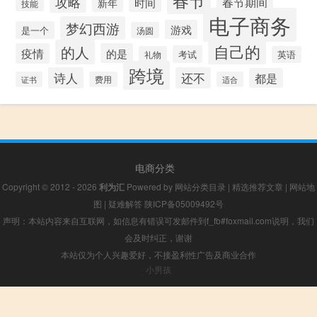
攻略
时间
春节期间
新年
技能
电子商务
梦幻西游
游戏
是一个
汤圆
自己的
的人
疫情
的是
考试
礼物
英语
跨境
诗人
还不
都是
证书
费用
适合
电商分类
Copyright © 2012 - 2026
利为汇
Powered by
网站分类目录
|
精选推荐文章
|
网站地
图
|
疑难解答
陕ICP备05009492号
声明：本站内容来自互联网，如信息有错误可发邮件到f_fb#foxmail.com说明，我们
会及时纠正，谢谢
本站仅为个人兴趣爱好，不接盈利性广告及商业合作
小男孩