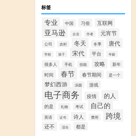
标签
专业
互联网
习俗
中国
亚马逊
元宵节
企业
作者
冬天
唐代
公司
冬季
农村
宋代
平台
年龄
学校
孩子
攻略
很多人
新年
手机
技能
春节
时间
春节期间
是一个
梦幻西游
游戏
汤圆
电子商务
的人
疫情
自己的
的是
考试
礼物
跨境
诗人
英语
证书
费用
还不
都是
适合