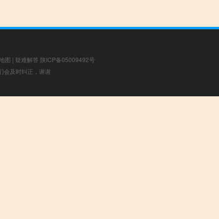
地图
|
疑难解答
陕ICP备05009492号
，我们会及时纠正，谢谢