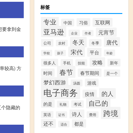
标签
专业
互联网
习俗
中国
想要拿到金
亚马逊
元宵节
企业
作者
冬天
唐代
公司
冬季
农村
宋代
平台
年龄
学校
孩子
攻略
很多人
新年
手机
技能
率较高) 方
春节
时间
春节期间
是一个
梦幻西游
游戏
汤圆
电子商务
的人
疫情
自己的
的是
考试
礼物
五个隐藏的
跨境
诗人
英语
证书
费用
还不
都是
适合