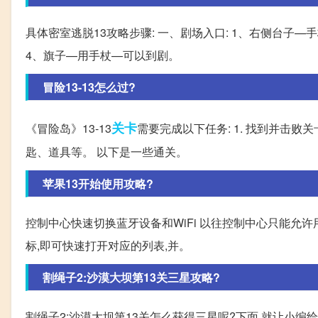
具体密室逃脱13攻略步骤: 一、剧场入口: 1、右侧台子—
4、旗子—用手杖—可以到剧。
冒险13-13怎么过?
关卡
《冒险岛》13-13
需要完成以下任务: 1. 找到并击败关
匙、道具等。 以下是一些通关。
苹果13开始使用攻略?
控制中心快速切换蓝牙设备和WiFi 以往控制中心只能允许用户
标,即可快速打开对应的列表,并。
割绳子2:沙漠大坝第13关三星攻略?
割绳子2:沙漠大坝第13关怎么获得三星呢?下面,就让小编给