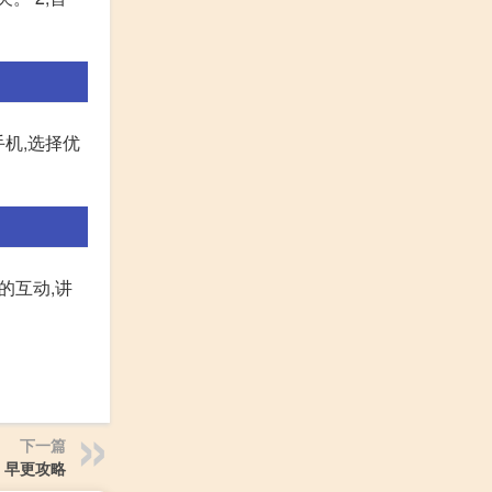
手机,选择优
的互动,讲
下一篇
早更攻略