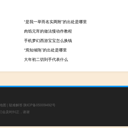
“是我一举而名实两附”的出处是哪里
肉馅元宵的做法慢动作教程
手机梦幻西游宝宝怎么换钱
“焉知倾陁”的出处是哪里
大年初二切到手代表什么
地图
|
疑难解答
陕ICP备05009492号
，我们会及时纠正，谢谢