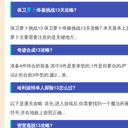
萝卜
保卫
终极挑战13关攻略?
保卫萝卜挑战13 保卫萝卜终极挑战13关攻略? 本关基本
萝卜主要需要注意的是关键地方。
奇迹合成13攻略?
准备4件待合的装备,其中3件是拿来垫的,1件是你要合的JP 
法2:先合前3件垫的,爆2... 准。
哈利波特单人探险13怎么过?
以下是通关攻略: 首先,进入游戏后,你需要找到一个魔法药
符号,并在地板上按照正确...
密室逃脱13攻略?