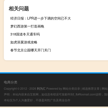
相关问题
经济日报：LPR进一步下调的空间已不大
梦幻西游第一打造画晚
318国道冬天通车吗
如虎添翼游戏攻略
春节北京公园哪天开门关门
电商分类
Copyright © 2012 - 2026
利为汇
Powered by
网站分类目录
|
精选推荐文章
|
网站
声明：本站内容来自互联网，如信息有错误可发邮件到f_fb#foxmail.com说明
本站仅为个人兴趣爱好，不接盈利性广告及商业合作