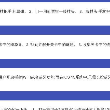
手杖把手,轧票钳。 2、门—用轧票钳—藤杖头。 3、藤杖头 手杖
卡中的BOSS。 2. 找到并解开关卡中的谜题。 3. 收集关卡中的
开启/关闭WiFi或者蓝牙功能,而在iOS 13系统中,只需长按蓝牙
大家介绍一下吧。 1、打开割绳子2游戏,然后选择沙漠大坝第13关