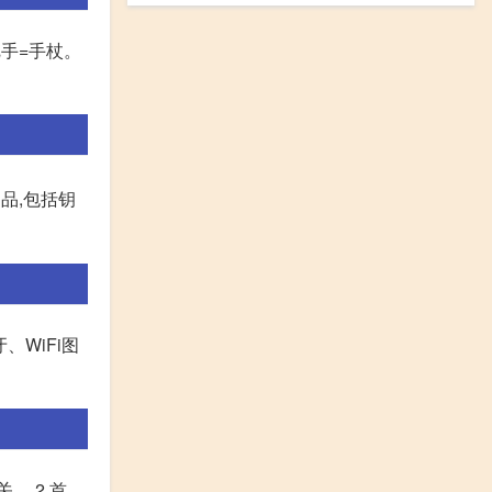
把手=手杖。
物品,包括钥
、WiFi图
。 2,首