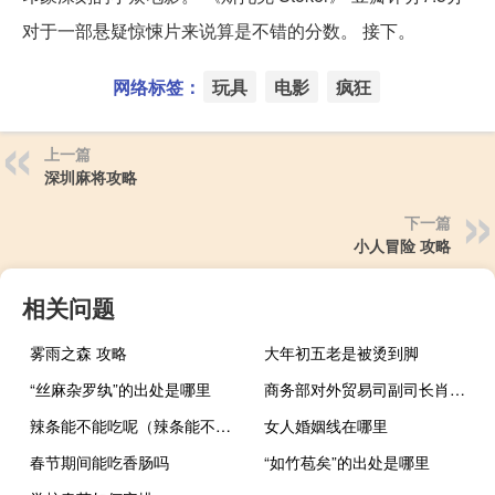
对于一部悬疑惊悚片来说算是不错的分数。 接下。
网络标签：
玩具
电影
疯狂
上一篇
深圳麻将攻略
下一篇
小人冒险 攻略
相关问题
雾雨之森 攻略
大年初五老是被烫到脚
“丝麻杂罗纨”的出处是哪里
商务部对外贸易司副司长肖露：拟陆续出台新能源汽车贸易合作、提升加工贸易发展水平等专项政策措施
辣条能不能吃呢（辣条能不能吃）
女人婚姻线在哪里
春节期间能吃香肠吗
“如竹苞矣”的出处是哪里