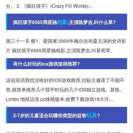
分。 2. 《疯狂填字》(Crazy Fill Words):...
电影
疯狂填字6565周星驰
,主演陈梦吉,叫什么草?
第三十一关 横1、爱国者:2000年梅尔吉布森主演的史诗影
片 疯狂填字6565周星驰电影,主演陈梦吉,叫算死草。
有什么好玩的ios游戏值得推荐?
说说实话我也没啥好的iOS游戏推荐,但贴主邀请了不能不
答,就简单推荐几个我平时玩的几个iOS独立游戏。莫怪。
Limbo 地狱边境 pc移植版本,收费下载游戏18大洋,...
玩具
3-7岁的儿童适合玩哪些类型的益智
?