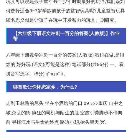
玩具可以说是孩子童年甚至少年时期最好的玩伴,我们该如
何选择适合3~7岁学龄前孩子的益智玩具呢?儿童益智玩具
顾名思义就是让孩子在玩中开发智力的玩具。剧研究。
【六年级下册语文冲刺一百分的答案(人教版)】作业
帮
六年级下册数学冲刺一百分的答案(人教版) 我也在做,是很
烦的 好好玩 (语文)(可能是这种) 笔试部分(共95分) 一、看
拼音写汉字。(5分) qīnɡ xī d。
哪首歌让你怀恋家乡，为什么?
走到玉林路的尽头 坐在小酒馆的门口 09 >>>重庆 山中之
城,杂乱的街 疯狂的司机与陌生的脸 空虚引诱脚步不停向
前 寻找江水与生命的终点 路边小憩,抬头望天 冥。