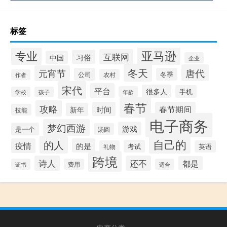
标签
专业
亚马逊
互联网
习俗
中国
企业
冬天
唐代
元宵节
公司
冬季
农村
作者
宋代
平台
很多人
手机
年龄
学校
孩子
春节
攻略
时间
春节期间
新年
技能
电子商务
梦幻西游
游戏
是一个
汤圆
自己的
的人
疫情
的是
考试
礼物
英语
跨境
诗人
还不
都是
证书
费用
适合