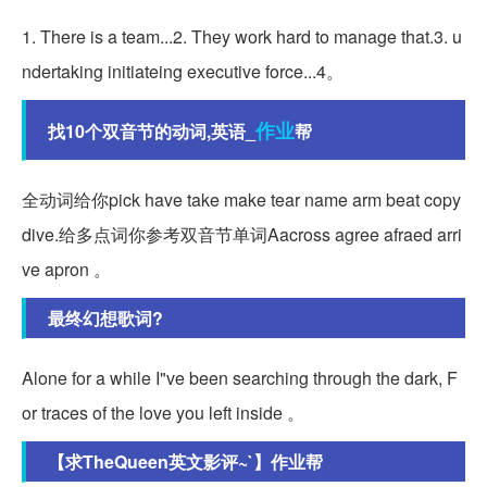
1. There is a team...2. They work hard to manage that.3. u
ndertaking initiateing executive force...4。
作业
找10个双音节的动词,英语_
帮
全动词给你pick have take make tear name arm beat copy
dive.给多点词你参考双音节单词Aacross agree afraed arri
ve apron 。
最终幻想歌词?
Alone for a while I"ve been searching through the dark, F
or traces of the love you left inside 。
【求TheQueen英文影评~`】作业帮