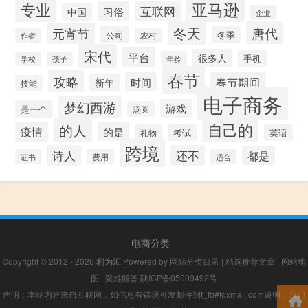
专业
亚马逊
互联网
习俗
中国
企业
冬天
唐代
元宵节
公司
冬季
农村
作者
宋代
平台
很多人
手机
年龄
学校
孩子
春节
攻略
时间
春节期间
新年
技能
电子商务
梦幻西游
游戏
是一个
汤圆
自己的
的人
疫情
的是
考试
礼物
英语
跨境
诗人
还不
都是
证书
费用
适合
电商分类
Copyright © 2012 - 2026
利为汇
Powered by
网站分类目录
|
精选推荐文章
|
网站地
图
|
疑难解答
陕ICP备05009492号
声明：本站内容来自互联网，如信息有错误可发邮件到f_fb#foxmail.com说明，我们