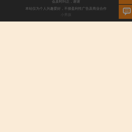
会及时纠正，谢谢
本站仅为个人兴趣爱好，不接盈利性广告及商业合作
小男孩