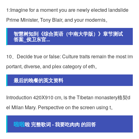
1:Imagine for a moment you are newly elected landslide
Prime Minister, Tony Blair, and your modernis。
智慧树知到《综合英语（中南大学版）》章节测试
答案_侯卫东官...
10、Decide true or false: Culture traits remain the most im
portant, diverse, and plex category of eth。
最后的晚餐的英文资料
Introduction 420X910 cm, is the Tibetan monastery格契d
el Milan Mary. Perspective on the screen using t。
啦啦
啦 完整歌词 - 我要吃肉肉 的回答