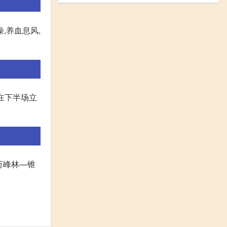
,养血息风,
又在下半场立
 万峰林—锥