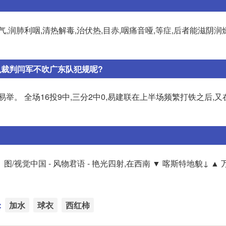
润肺利咽,清热解毒,治伏热,目赤,咽痛音哑,等症,后者能滋阴润燥
么裁判闫军不吹广东队犯规呢?
举。 全场16投9中,三分2中0,易建联在上半场频繁打铁之后,
/视觉中国 - 风物君语 - 艳光四射,在西南 ▼ 喀斯特地貌↓ ▲
：
加水
球衣
西红柿