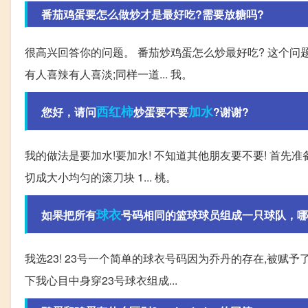
番茄鸡蛋要怎么做炒才是最好吃?需要放糖吗?
很高兴回答你的问题。 番茄炒鸡蛋怎么炒最好吃? 这个问
有人喜辣有人喜淡;同样一道... 我。
西红柿
加水
您好，请问
炒蛋要不要
?谢谢?
我的做法是要加水!要加水! 不知道其他朋友要不要! 首先准
切成大小均匀的滚刀块 1... 桃。
球衣
如果把所有
号码相同的篮球球员组成一只球队，哪
我选23! 23号一个简单的球衣号码因为乔丹的存在,被赋
下我心目中身穿23号球衣组成...