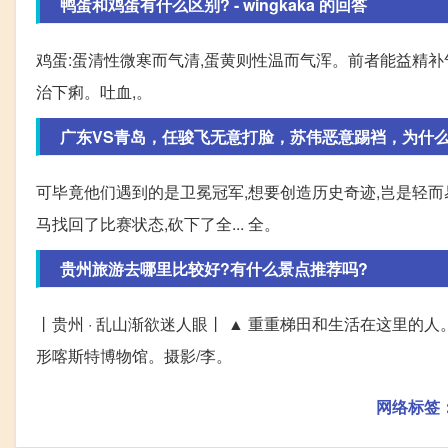
鸭蛋和鸡蛋有什么区别? - wingkaka 的回答
鸡蛋:蛋清性微寒而气清,蛋黄则性温而气浑。前者能益精补气,
治下痢。吐血,。
广东VS青岛，任骏飞无意打脸，苏伟恶意踢裆，为什
可毕竟他们遇到的是卫冕冠军,想要创造历史奇迹,岂是轻而易
马找回了比赛状态,砍下了全... 全。
贵州旅游去哪里比较好?有什么景点推荐吗?
丨贵州 · 乱山渐欲迷人眼丨 ▲ 重重梯田和生活在这里的人。图
形喀斯特博物馆。摄影/李。
网络标签