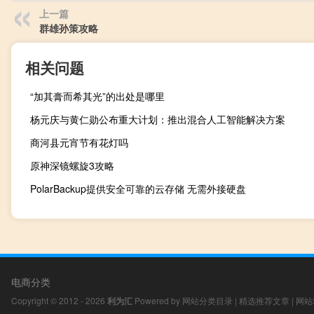
上一篇
群雄孙策攻略
相关问题
“加其膏而希其光”的出处是哪里
杨元庆与黄仁勋公布重大计划：推出混合人工智能解决方案
商河县元宵节有花灯吗
原神深镜螺旋3攻略
PolarBackup提供安全可靠的云存储 无需外接硬盘
电商分类
Copyright © 2012 - 2026
利为汇
Powered by
网站分类目录
|
精选推荐文章
|
网站