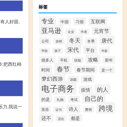
标签
专业
互联网
有人好甜,
习俗
中国
亚马逊
元宵节
企业
作者
冬天
唐代
公司
冬季
农村
宋代
平台
年龄
学校
孩子
攻略
很多人
新年
手机
技能
步:把西红柿
春节
时间
春节期间
是一个
梦幻西游
游戏
汤圆
电子商务
的人
疫情
自己的
的是
考试
礼物
跨境
压力,我说一
诗人
英语
证书
费用
还不
都是
适合