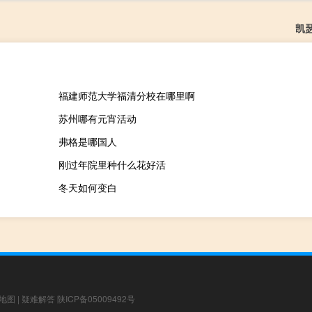
凯
福建师范大学福清分校在哪里啊
苏州哪有元宵活动
弗格是哪国人
刚过年院里种什么花好活
冬天如何变白
地图
|
疑难解答
陕ICP备05009492号