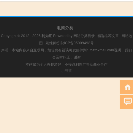
电商分类
Copyright © 2012 - 2026
利为汇
Powered by
网站分类目录
|
精选推荐文章
|
网站地
图
|
疑难解答
陕ICP备05009492号
声明：本站内容来自互联网，如信息有错误可发邮件到f_fb#foxmail.com说明，我们
会及时纠正，谢谢
本站仅为个人兴趣爱好，不接盈利性广告及商业合作
小男孩