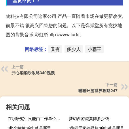
堂贵不贵？？
物科技有限公司这家公司,产品一直随着市场在做更新改变,
前景不错 很高兴回答您的问题。以下是弹弹堂所有竞技地
图的背景音乐:彩虹桥http://www.tudo。
网络标签：
又有
多少人
小霸王
上一篇
开心消消乐攻略340视频
下一篇
暖暖环游世界攻略247
相关问题
在职研究生只能由工作单位推荐报考吗
梦幻西游虎翼阵多少钱
“此个姑姑”的出处是哪里
“往问无家铁壁翁”的出处是哪里