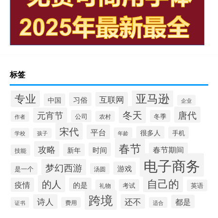
标签
专业
亚马逊
互联网
习俗
中国
企业
冬天
唐代
元宵节
公司
冬季
农村
作者
宋代
平台
很多人
手机
年龄
学校
孩子
春节
攻略
时间
春节期间
新年
技能
电子商务
梦幻西游
游戏
是一个
汤圆
自己的
的人
疫情
的是
考试
礼物
英语
跨境
诗人
还不
都是
证书
费用
适合