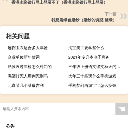
香港永隆银行网上登录不了（香港永隆银行网上登录）
下一篇
我想看绿色婚纱（婚纱的诱惑 黛绿）
相关问题
连帽卫衣适合多大年龄
淘宝美工要学些什么
企业单位新年贺词
2021年专升本电子商务
贴膜没过年检怎么处罚的
三年级上册语文课文秋天的雨（三年级上册语文课文）
喝酒打死人用判死刑吗
大年三十能玩什么手机游戏
元宵节几个菜最吉利
手机梦幻西游宝宝怎么换钱
☚
公告