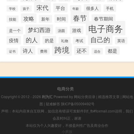
宋代
平台
很多人
手机
年龄
学校
孩子
春节
攻略
时间
春节期间
新年
技能
电子商务
梦幻西游
游戏
是一个
汤圆
自己的
的人
疫情
的是
考试
礼物
英语
跨境
诗人
还不
都是
证书
费用
适合
电商分类
Copyright © 2012 - 2026
利为汇
Powered by
网站分类目录
|
精选推荐文章
|
网站地
图
|
疑难解答
陕ICP备05009492号
声明：本站内容来自互联网，如信息有错误可发邮件到f_fb#foxmail.com说明，我们
会及时纠正，谢谢
本站仅为个人兴趣爱好，不接盈利性广告及商业合作
小男孩