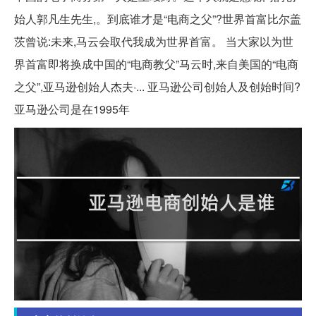
始人郭凡生先生,。到底谁才是“电商之父”?世界首富比尔盖
茨曾说:未来,马云会取代我成为世界首富。 当大家以为世
界首富即将换成中国的“电商教父”马云时,来自美国的“电商
之父”,亚马逊创始人杰夫·... 亚马逊公司创始人及创始时间?
亚马逊公司是在1995年