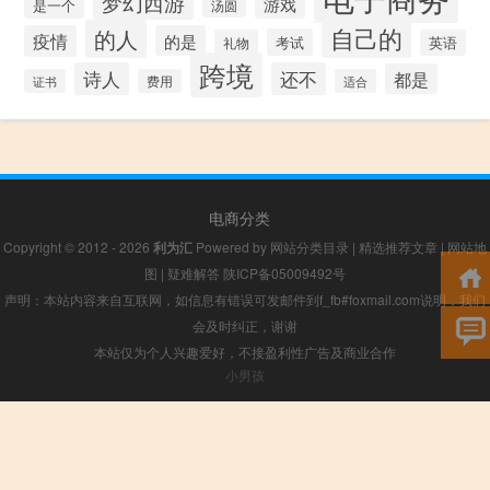
梦幻西游
游戏
是一个
汤圆
自己的
的人
疫情
的是
考试
礼物
英语
跨境
诗人
还不
都是
证书
费用
适合
电商分类
Copyright © 2012 - 2026
利为汇
Powered by
网站分类目录
|
精选推荐文章
|
网站地
图
|
疑难解答
陕ICP备05009492号
声明：本站内容来自互联网，如信息有错误可发邮件到f_fb#foxmail.com说明，我们
会及时纠正，谢谢
本站仅为个人兴趣爱好，不接盈利性广告及商业合作
小男孩