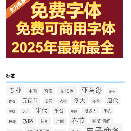
标签
专业
亚马逊
互联网
习俗
中国
企业
冬天
唐代
元宵节
公司
冬季
农村
作者
宋代
平台
很多人
手机
年龄
学校
孩子
春节
攻略
时间
春节期间
新年
技能
电子商务