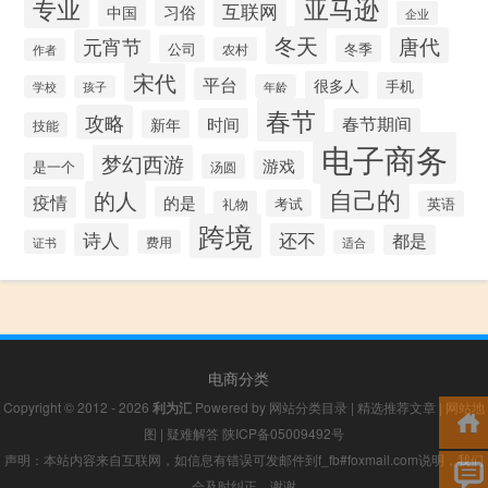
专业
亚马逊
互联网
习俗
中国
企业
冬天
唐代
元宵节
公司
冬季
农村
作者
宋代
平台
很多人
手机
年龄
学校
孩子
春节
攻略
时间
春节期间
新年
技能
电子商务
梦幻西游
游戏
是一个
汤圆
自己的
的人
疫情
的是
考试
礼物
英语
跨境
诗人
还不
都是
证书
费用
适合
电商分类
Copyright © 2012 - 2026
利为汇
Powered by
网站分类目录
|
精选推荐文章
|
网站地
图
|
疑难解答
陕ICP备05009492号
声明：本站内容来自互联网，如信息有错误可发邮件到f_fb#foxmail.com说明，我们
会及时纠正，谢谢