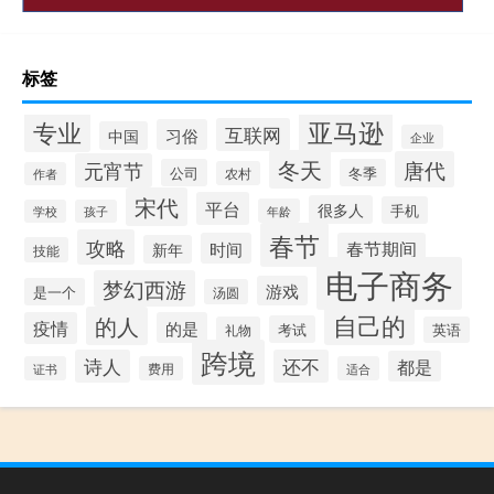
标签
专业
亚马逊
互联网
习俗
中国
企业
冬天
唐代
元宵节
公司
冬季
农村
作者
宋代
平台
很多人
手机
年龄
学校
孩子
春节
攻略
时间
春节期间
新年
技能
电子商务
梦幻西游
游戏
是一个
汤圆
自己的
的人
疫情
的是
考试
礼物
英语
跨境
诗人
还不
都是
证书
费用
适合