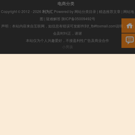
电商分类
Copyright © 2012 - 2026
利为汇
Powered by
网站分类目录
|
精选推荐文章
|
网站地
图
|
疑难解答
陕ICP备05009492号
声明：本站内容来自互联网，如信息有错误可发邮件到f_fb#foxmail.com说明，我们
会及时纠正，谢谢
本站仅为个人兴趣爱好，不接盈利性广告及商业合作
小男孩